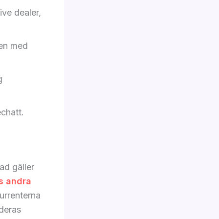
ive dealer,
den med
g
echatt.
ad gäller
s andra
urrenterna
 deras