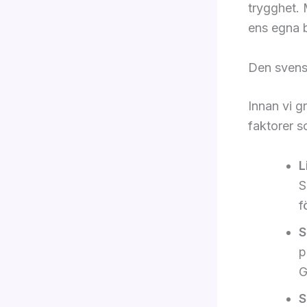
trygghet. 
ens egna 
Den svens
Innan vi gr
faktorer s
L
S
f
S
p
G
S