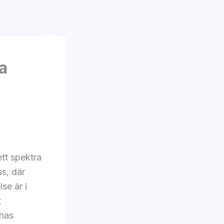
ews
Why Us
Contact
a
ett spektra
ss, där
se är i
t
rnas