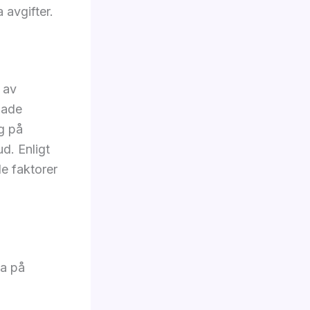
 avgifter.
 av
mlade
g på
d. Enligt
de faktorer
ta på