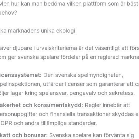
Men hur kan man bedöma vilken plattform som är bäst f
behov?
ka marknadens unika ekologi
äver djupare i urvalskriterierna är det väsentligt att för
om ger svenska spelare fördelar på en reglerad markn
icenssystemet:
Den svenska spelmyndigheten,
pelinspektionen, utfärdar licenser som garanterar att 
öljer lagar kring spelansvar, pengavalv och sekretess.
äkerhet och konsumentskydd:
Regler innebär att
ersonuppgifter och finansiella transaktioner skyddas e
DPR och andra tillämpliga standarder.
katt och bonusar:
Svenska spelare kan förvänta sig