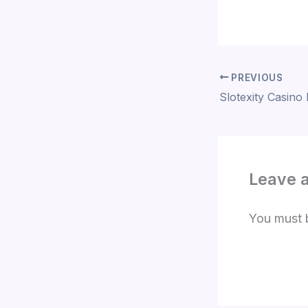
PREVIOUS
Leave 
You must