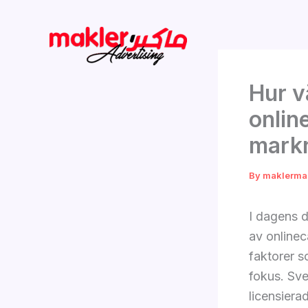
Skip
to
content
Hur v
onlin
markn
By
maklerma
I dagens d
av onlinec
faktorer s
fokus. Sve
licensiera