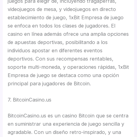
juegos para elegir de, incluyendo tragaperras,
videojuegos de mesa, y videojuegos en directo
establecimiento de juego, 1xBit Empresa de juego
se enfoca en todos los clases de jugadores. El
casino en línea además ofrece una amplia opciones
de apuestas deportivas, posibilitando a los
individuos apostar en diferentes eventos
deportivos. Con sus recompensas rentables,
soporte multi-moneda, y operaciones rápidas, 1xBit
Empresa de juego se destaca como una opción
principal para jugadores de Bitcoin.
7. BitcoinCasino.us
BitcoinCasino.us es un casino Bitcoin que se centra
en suministrar una experiencia de juego sencilla y
agradable. Con un diseño retro-inspirado, y una