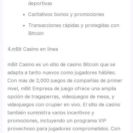
deportivas
Caritativos bonos y promociones
Transacciones rápidas y protegidas con
Bitcoin
4.mBit Casino en línea
mBit Casino es un sitio de casino Bitcoin que se
adapta a tanto nuevos como jugadores hábiles.
Con más de 2,000 juegos de compañías de primer
nivel, mBit Empresa de juego ofrece una amplia
opción de tragaperras, videojuegos de mesa, y
videojuegos con crupier en vivo. El sitio de casino
también suministra varios incentivos y
promociones, incluyendo un programa VIP
provechoso para jugadores comprometidos. Con