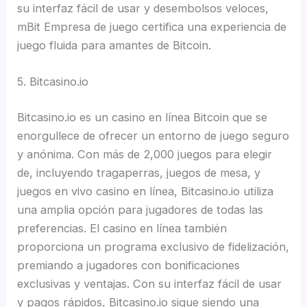
su interfaz fácil de usar y desembolsos veloces,
mBit Empresa de juego certifica una experiencia de
juego fluida para amantes de Bitcoin.
5. Bitcasino.io
Bitcasino.io es un casino en línea Bitcoin que se
enorgullece de ofrecer un entorno de juego seguro
y anónima. Con más de 2,000 juegos para elegir
de, incluyendo tragaperras, juegos de mesa, y
juegos en vivo casino en línea, Bitcasino.io utiliza
una amplia opción para jugadores de todas las
preferencias. El casino en línea también
proporciona un programa exclusivo de fidelización,
premiando a jugadores con bonificaciones
exclusivas y ventajas. Con su interfaz fácil de usar
y pagos rápidos, Bitcasino.io sigue siendo una