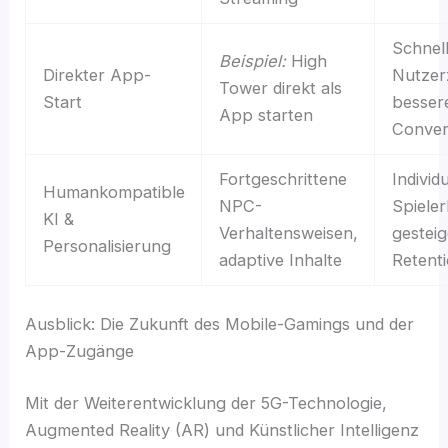
Schnel
Beispiel:
High
Direkter App-
Nutzerz
Tower direkt als
Start
besser
App starten
Conver
Fortgeschrittene
Individu
Humankompatible
NPC-
Spieler
KI &
Verhaltensweisen,
gesteig
Personalisierung
adaptive Inhalte
Retent
Ausblick: Die Zukunft des Mobile-Gamings und der
App-Zugänge
Mit der Weiterentwicklung der 5G-Technologie,
Augmented Reality (AR) und Künstlicher Intelligenz