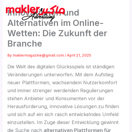
Skip
Innovationen und
to
content
Alternativen im Online-
Wetten: Die Zukunft der
Branche
By
maklermagazine@gmail.com
/
April 21, 2025
Die Welt des digitalen Glücksspiels ist ständigen
Veränderungen unterworfen. Mit dem Aufstieg
neuer Plattformen, wachsendem Nutzerkomfort
und immer strenger werdenden Regulierungen
stehen Anbieter und Konsumenten vor der
Herausforderung, innovative Lösungen zu finden
und sich auf ein sich rasch entwickelndes Umfeld
einzustellen. Im Zuge dieser Entwicklung gewinnt
die Suche nach
alternativen Plattformen für