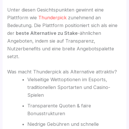
Unter diesen Gesichtspunkten gewinnt eine
Plattform wie
Thunderpick
zunehmend an
Bedeutung. Die Plattform positioniert sich als eine
der
beste Alternative zu Stake
-ähnlichen
Angeboten, indem sie auf Transparenz,
Nutzerbenefits und eine breite Angebotspalette
setzt.
Was macht Thunderpick als Alternative attraktiv?
Vielseitige Wettoptionen im Esports,
traditionellen Sportarten und Casino-
Spielen
Transparente Quoten & faire
Bonusstrukturen
Niedrige Gebühren und schnelle