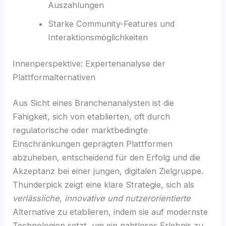
Auszahlungen
Starke Community-Features und
Interaktionsmöglichkeiten
Innenperspektive: Expertenanalyse der
Plattformalternativen
Aus Sicht eines Branchenanalysten ist die
Fähigkeit, sich von etablierten, oft durch
regulatorische oder marktbedingte
Einschränkungen geprägten Plattformen
abzuheben, entscheidend für den Erfolg und die
Akzeptanz bei einer jungen, digitalen Zielgruppe.
Thunderpick zeigt eine klare Strategie, sich als
verlässliche, innovative und nutzerorientierte
Alternative zu etablieren, indem sie auf modernste
Technologien setzt, um ein nahtloses Erlebnis zu