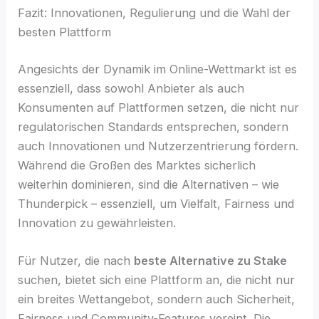
Fazit: Innovationen, Regulierung und die Wahl der
besten Plattform
Angesichts der Dynamik im Online-Wettmarkt ist es
essenziell, dass sowohl Anbieter als auch
Konsumenten auf Plattformen setzen, die nicht nur
regulatorischen Standards entsprechen, sondern
auch Innovationen und Nutzerzentrierung fördern.
Während die Großen des Marktes sicherlich
weiterhin dominieren, sind die Alternativen – wie
Thunderpick – essenziell, um Vielfalt, Fairness und
Innovation zu gewährleisten.
Für Nutzer, die nach
beste Alternative zu Stake
suchen, bietet sich eine Plattform an, die nicht nur
ein breites Wettangebot, sondern auch Sicherheit,
Fairness und Community-Features vereint. Die