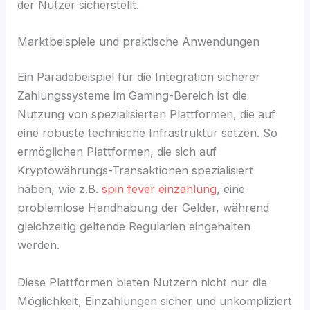
der Nutzer sicherstellt.
Marktbeispiele und praktische Anwendungen
Ein Paradebeispiel für die Integration sicherer
Zahlungssysteme im Gaming-Bereich ist die
Nutzung von spezialisierten Plattformen, die auf
eine robuste technische Infrastruktur setzen. So
ermöglichen Plattformen, die sich auf
Kryptowährungs-Transaktionen spezialisiert
haben, wie z.B.
spin fever einzahlung
, eine
problemlose Handhabung der Gelder, während
gleichzeitig geltende Regularien eingehalten
werden.
Diese Plattformen bieten Nutzern nicht nur die
Möglichkeit, Einzahlungen sicher und unkompliziert