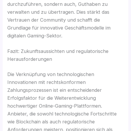
durchzuführen, sondern auch, Guthaben zu
verwalten und zu übertragen. Dies stärkt das
Vertrauen der Community und schafft die
Grundlage für innovative Geschäftsmodelle im
digitalen Gaming-Sektor.
Fazit: Zukunftsaussichten und regulatorische
Herausforderungen
Die Verknüpfung von technologischen
Innovationen mit rechtskonformen
Zahlungsprozessen ist ein entscheidender
Erfolgsfaktor für die Weiterentwicklung
hochwertiger Online-Gaming-Plattformen.
Anbieter, die sowohl technologische Fortschritte
wie Blockchain als auch regulatorische
Anforderungen meistern, positionieren sich als