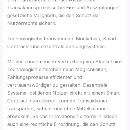
Transaktionsprozesse bei Ein- und Auszahlungen
gesetzliche Vorgaben, die den Schutz der
Nutzerrechte sichern.
Technologische Innovationen: Blockchain, Smart
Contracts und dezentrale Zahlungssysteme
Mit der zunehmenden Verbreitung von Blockchain-
Technologien entstehen neue Möglichkeiten,
Zahlungsprozesse effizienter und
vertrauenswürdiger zu gestalten. Dezentrale
Systeme, bei denen Nutzer direkt mit einem Smart
Contract interagieren, können Transaktionen
transparent, schnell und ohne Mittelsmänner
abwickeln. Solche Innovationen erfordern jedoch
auch eine rechtliche Einordnung, die den Schutz