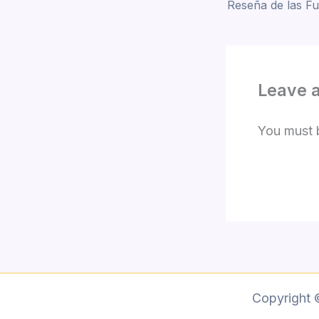
Leave 
You must
Copyright 