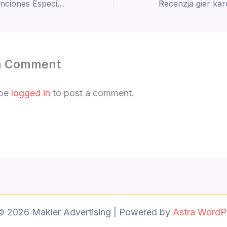
Reseña de las Funciones Especiales en Casinacho Casino
a Comment
 be
logged in
to post a comment.
© 2026 Makler Advertising | Powered by
Astra WordP