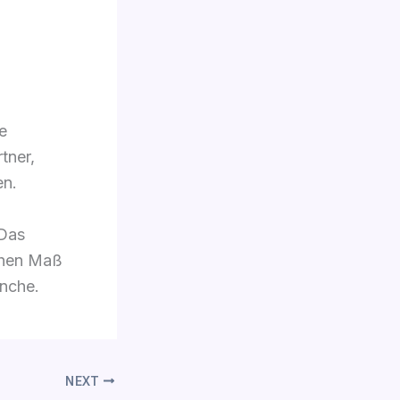
e
tner,
en.
 Das
ohen Maß
anche.
NEXT