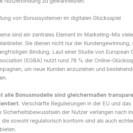
ge Nutzerbindung zu gewährleisten.
tung von Bonussystemen im digitalen Glücksspiel
me sind ein zentrales Element im Marketing-Mix viele
lanbieter. Sie dienen nicht nur der Kundengewinnung,
angfristigen Bindung. Laut einer Studie von European
sociation (EGBA) nutzt rund 78 % der Online-Glückssp
pagnen, um neue Kunden anzuziehen und bestehend
ren.
t alle Bonusmodelle sind gleichermaßen transpar
entiert.
Verschärfte Regulierungen in der EU und das
e Sicherheitsbewusstsein der Nutzer verlangen nach i
die sowohl regulatorisch konform sind als auch echte
bieten.