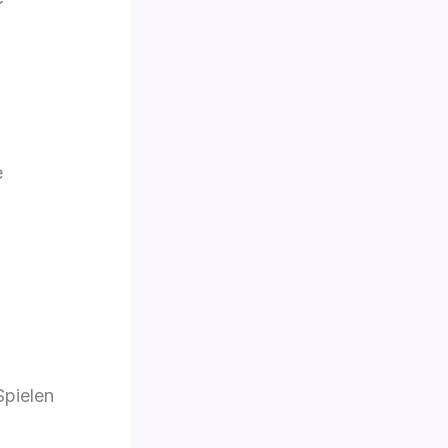
e
n
Spielen