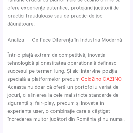
ofere experiențe autentice, protejând jucătorii de
practici frauduloase sau de practici de joc
dăunătoare.
Analiza — Ce Face Diferența în Industria Modernă
Într-o piață extrem de competitivă, inovația
tehnologică și onestitatea operatională definesc
succesul pe termen lung. Și aici intervine poziția
specială a platformelor precum
GoldZino CAZINO
.
Aceasta nu doar că oferă un portofoliu variat de
jocuri, ci alinierea la cele mai stricte standarde de
siguranță și fair-play, precum și inovație în
experiența user, o combinație care a câștigat
încrederea multor jucători din România și nu numai.