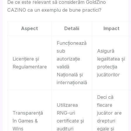
De ce este relevant să considerăm GoldZino
CAZINO ca un exemplu de bune practici?
Aspect
Detalii
Impact
Funcționează
sub
Asigură
Licențiere și
autorizație
legalitatea și
Regulamentare
validă
protecția
Națională și
jucătorilor
internațională
Deci că
Utilizarea
fiecare
Transparență
RNG-uri
jucător are
în Games &
certificate și
drepturi
Wins
audituri
egale și