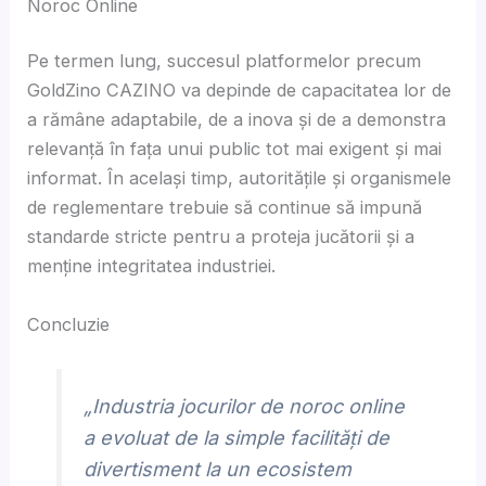
Noroc Online
Pe termen lung, succesul platformelor precum
GoldZino CAZINO va depinde de capacitatea lor de
a rămâne adaptabile, de a inova și de a demonstra
relevanță în fața unui public tot mai exigent și mai
informat. În același timp, autoritățile și organismele
de reglementare trebuie să continue să impună
standarde stricte pentru a proteja jucătorii și a
menține integritatea industriei.
Concluzie
„Industria jocurilor de noroc online
a evoluat de la simple facilități de
divertisment la un ecosistem