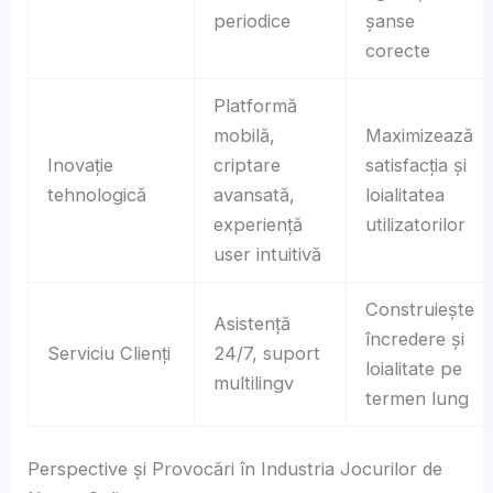
periodice
șanse
corecte
Platformă
mobilă,
Maximizează
Inovație
criptare
satisfacția și
tehnologică
avansată,
loialitatea
experiență
utilizatorilor
user intuitivă
Construiește
Asistență
încredere și
Serviciu Clienți
24/7, suport
loialitate pe
multilingv
termen lung
Perspective și Provocări în Industria Jocurilor de