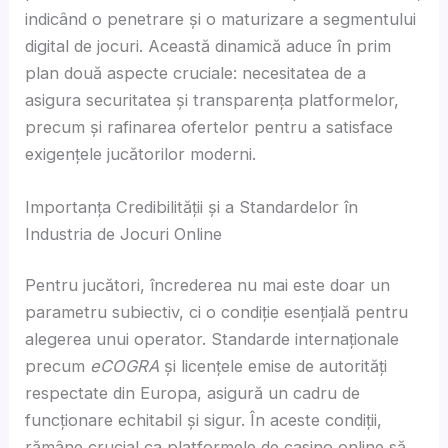
indicând o penetrare și o maturizare a segmentului
digital de jocuri. Această dinamică aduce în prim
plan două aspecte cruciale: necesitatea de a
asigura securitatea și transparența platformelor,
precum și rafinarea ofertelor pentru a satisface
exigențele jucătorilor moderni.
Importanța Credibilității și a Standardelor în
Industria de Jocuri Online
Pentru jucători, încrederea nu mai este doar un
parametru subiectiv, ci o condiție esențială pentru
alegerea unui operator. Standarde internaționale
precum
eCOGRA
și licențele emise de autorități
respectate din Europa, asigură un cadru de
funcționare echitabil și sigur. În aceste condiții,
rămâne crucial ca platformele de casino online să