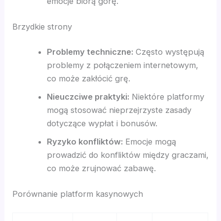
emocje biorą górę.
Brzydkie strony
Problemy techniczne:
Często występują
problemy z połączeniem internetowym,
co może zakłócić grę.
Nieuczciwe praktyki:
Niektóre platformy
mogą stosować nieprzejrzyste zasady
dotyczące wypłat i bonusów.
Ryzyko konfliktów:
Emocje mogą
prowadzić do konfliktów między graczami,
co może zrujnować zabawę.
Porównanie platform kasynowych