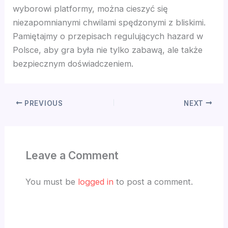
wyborowi platformy, można cieszyć się
niezapomnianymi chwilami spędzonymi z bliskimi.
Pamiętajmy o przepisach regulujących hazard w
Polsce, aby gra była nie tylko zabawą, ale także
bezpiecznym doświadczeniem.
PREVIOUS
NEXT
Leave a Comment
You must be
logged in
to post a comment.