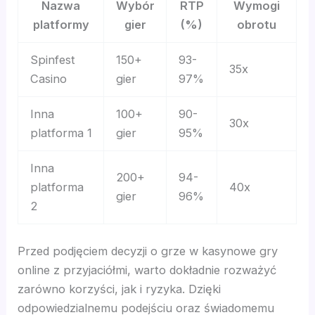
Nazwa
Wybór
RTP
Wymogi
platformy
gier
(%)
obrotu
Spinfest
150+
93-
35x
Casino
gier
97%
Inna
100+
90-
30x
platforma 1
gier
95%
Inna
200+
94-
platforma
40x
gier
96%
2
Przed podjęciem decyzji o grze w kasynowe gry
online z przyjaciółmi, warto dokładnie rozważyć
zarówno korzyści, jak i ryzyka. Dzięki
odpowiedzialnemu podejściu oraz świadomemu