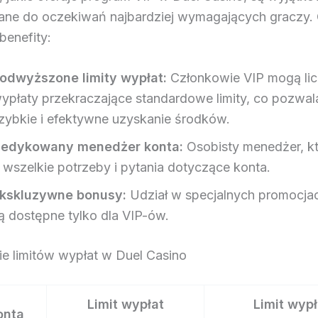
ne do oczekiwań najbardziej wymagających graczy.
benefity:
odwyższone limity wypłat:
Członkowie VIP mogą lic
ypłaty przekraczające standardowe limity, co pozwal
zybkie i efektywne uzyskanie środków.
edykowany menedżer konta:
Osobisty menedżer, k
 wszelkie potrzeby i pytania dotyczące konta.
kskluzywne bonusy:
Udział w specjalnych promocjac
ą dostępne tylko dla VIP-ów.
e limitów wypłat w Duel Casino
Limit wypłat
Limit wypł
onta