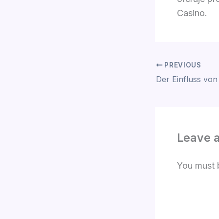
Casino.
PREVIOUS
Leave 
You must