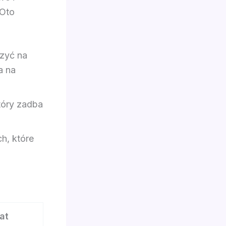
 Oto
zyć na
a na
tóry zadba
h, które
at