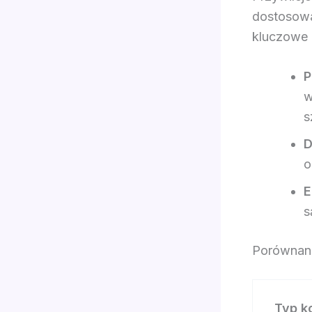
dostosowa
kluczowe 
P
w
s
D
o
E
s
Porównani
Typ k