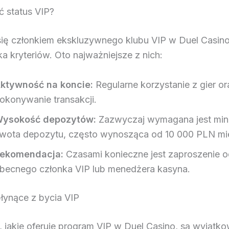
ć status VIP?
się członkiem ekskluzywnego klubu VIP w Duel Casino
lka kryteriów. Oto najważniejsze z nich:
ktywność na koncie:
Regularne korzystanie z gier or
okonywanie transakcji.
ysokość depozytów:
Zazwyczaj wymagana jest min
wota depozytu, często wynosząca od 10 000 PLN mie
ekomendacja:
Czasami konieczne jest zaproszenie o
becnego członka VIP lub menedżera kasyna.
płynące z bycia VIP
, jakie oferuje program VIP w Duel Casino, są wyjątko