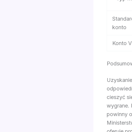
Standa
konto
Konto V
Podsumow
Uzyskanie
odpowiedn
cieszyć si
wygrane. 
powinny o
Ministers
oferuje p