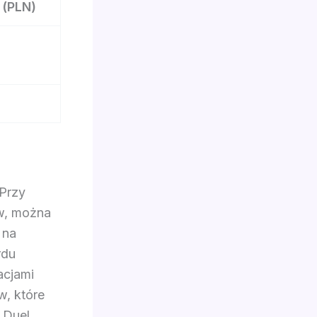
 (PLN)
 Przy
w, można
 na
rdu
acjami
w, które
 Duel