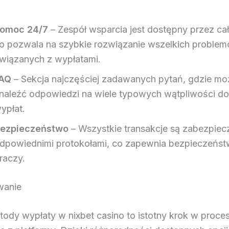
omoc 24/7
– Zespół wsparcia jest dostępny przez ca
o pozwala na szybkie rozwiązanie wszelkich proble
wiązanych z wypłatami.
AQ
– Sekcja najczęściej zadawanych pytań, gdzie mo
naleźć odpowiedzi na wiele typowych wątpliwości d
ypłat.
ezpieczeństwo
– Wszystkie transakcje są zabezpie
dpowiednimi protokołami, co zapewnia bezpieczeńs
raczy.
anie
ody wypłaty w nixbet casino to istotny krok w proces