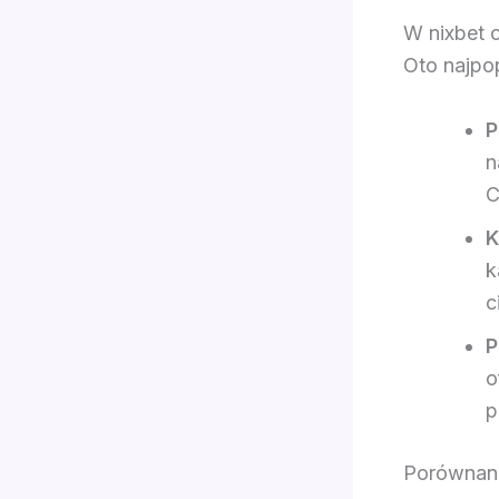
W nixbet 
Oto najpop
P
n
C
K
k
c
P
o
p
Porównani