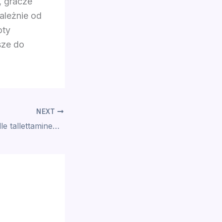
, gracze
ależnie od
oty
sze do
NEXT
Prontobet Casinolle tallettaminen – Opas