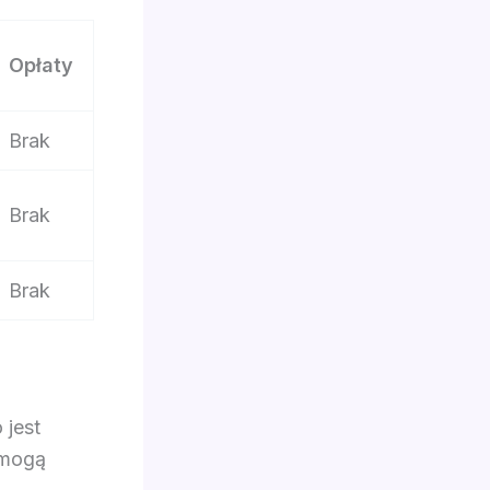
Opłaty
Brak
Brak
Brak
 jest
 mogą