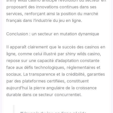
shiny wilds casino anticipe l’évolution du secteur en
proposant des innovations continues dans ses
services, renforçant ainsi la position du marché
français dans l’industrie du jeu en ligne.
Conclusion : un secteur en mutation dynamique
Il apparaît clairement que le succès des casinos en
ligne, comme celui illustré par shiny wilds casino,
repose sur une capacité d’adaptation constante
face aux défis technologiques, réglementaires et
sociaux. La transparence et la crédibilité, garanties
par des plateformes certifiées, constituent
aujourd’hui la pierre angulaire de la croissance
durable dans ce secteur concurrentiel.