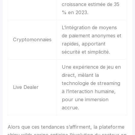
croissance estimée de 35
% en 2023.
L’intégration de moyens
de paiement anonymes et
Cryptomonnaies
rapides, apportant
sécurité et simplicité.
Une expérience de jeu en
direct, mêlant la
technologie de streaming
Live Dealer
à l’interaction humaine,
pour une immersion
accrue.
Alors que ces tendances s’affirment, la plateforme