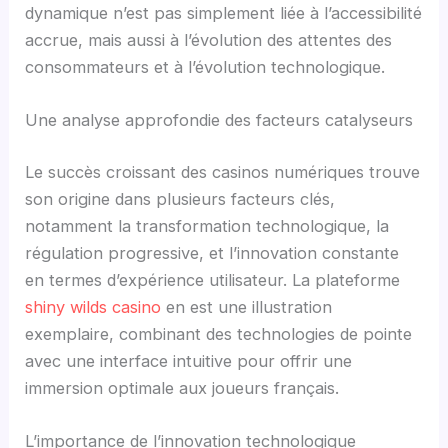
dynamique n’est pas simplement liée à l’accessibilité
accrue, mais aussi à l’évolution des attentes des
consommateurs et à l’évolution technologique.
Une analyse approfondie des facteurs catalyseurs
Le succès croissant des casinos numériques trouve
son origine dans plusieurs facteurs clés,
notamment la transformation technologique, la
régulation progressive, et l’innovation constante
en termes d’expérience utilisateur. La plateforme
shiny wilds casino
en est une illustration
exemplaire, combinant des technologies de pointe
avec une interface intuitive pour offrir une
immersion optimale aux joueurs français.
L’importance de l’innovation technologique