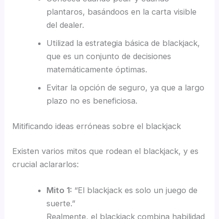
plantaros, basándoos en la carta visible
del dealer.
Utilizad la estrategia básica de blackjack,
que es un conjunto de decisiones
matemáticamente óptimas.
Evitar la opción de seguro, ya que a largo
plazo no es beneficiosa.
Mitificando ideas erróneas sobre el blackjack
Existen varios mitos que rodean el blackjack, y es
crucial aclararlos:
Mito 1:
“El blackjack es solo un juego de
suerte.”
Realmente, el blackjack combina habilidad