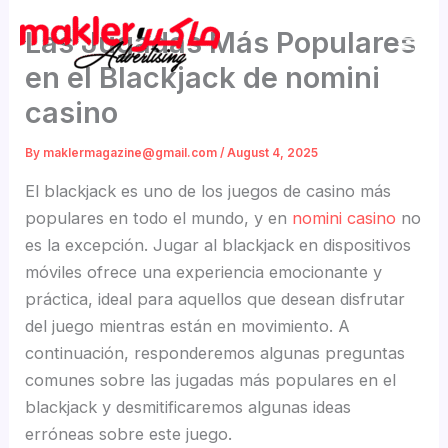
Skip
Las Jugadas Más Populares
to
content
en el Blackjack de nomini
casino
By
maklermagazine@gmail.com
/
August 4, 2025
El blackjack es uno de los juegos de casino más
populares en todo el mundo, y en
nomini casino
no
es la excepción. Jugar al blackjack en dispositivos
móviles ofrece una experiencia emocionante y
práctica, ideal para aquellos que desean disfrutar
del juego mientras están en movimiento. A
continuación, responderemos algunas preguntas
comunes sobre las jugadas más populares en el
blackjack y desmitificaremos algunas ideas
erróneas sobre este juego.