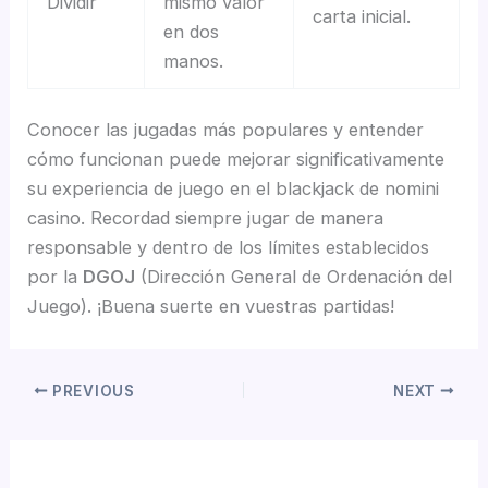
Dividir
mismo valor
carta inicial.
en dos
manos.
Conocer las jugadas más populares y entender
cómo funcionan puede mejorar significativamente
su experiencia de juego en el blackjack de nomini
casino. Recordad siempre jugar de manera
responsable y dentro de los límites establecidos
por la
DGOJ
(Dirección General de Ordenación del
Juego). ¡Buena suerte en vuestras partidas!
PREVIOUS
NEXT