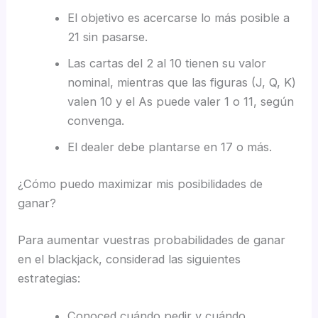
El objetivo es acercarse lo más posible a
21 sin pasarse.
Las cartas del 2 al 10 tienen su valor
nominal, mientras que las figuras (J, Q, K)
valen 10 y el As puede valer 1 o 11, según
convenga.
El dealer debe plantarse en 17 o más.
¿Cómo puedo maximizar mis posibilidades de
ganar?
Para aumentar vuestras probabilidades de ganar
en el blackjack, considerad las siguientes
estrategias:
Conoced cuándo pedir y cuándo