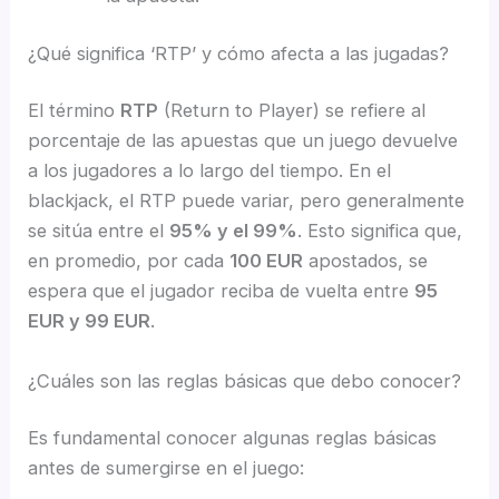
¿Qué significa ‘RTP’ y cómo afecta a las jugadas?
El término
RTP
(Return to Player) se refiere al
porcentaje de las apuestas que un juego devuelve
a los jugadores a lo largo del tiempo. En el
blackjack, el RTP puede variar, pero generalmente
se sitúa entre el
95% y el 99%
. Esto significa que,
en promedio, por cada
100 EUR
apostados, se
espera que el jugador reciba de vuelta entre
95
EUR y 99 EUR
.
¿Cuáles son las reglas básicas que debo conocer?
Es fundamental conocer algunas reglas básicas
antes de sumergirse en el juego: