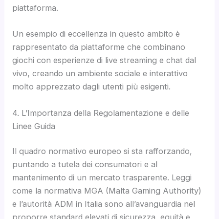
piattaforma.
Un esempio di eccellenza in questo ambito è
rappresentato da piattaforme che combinano
giochi con esperienze di live streaming e chat dal
vivo, creando un ambiente sociale e interattivo
molto apprezzato dagli utenti più esigenti.
4. L’Importanza della Regolamentazione e delle
Linee Guida
Il quadro normativo europeo si sta rafforzando,
puntando a tutela dei consumatori e al
mantenimento di un mercato trasparente. Leggi
come la normativa MGA (Malta Gaming Authority)
e l’autorità ADM in Italia sono all’avanguardia nel
proporre standard elevati di sicurezza, equità e