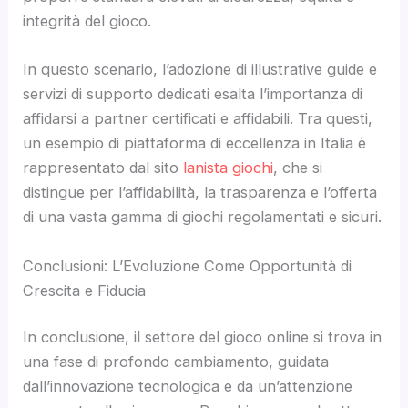
integrità del gioco.
In questo scenario, l’adozione di illustrative guide e
servizi di supporto dedicati esalta l’importanza di
affidarsi a partner certificati e affidabili. Tra questi,
un esempio di piattaforma di eccellenza in Italia è
rappresentato dal sito
lanista giochi
, che si
distingue per l’affidabilità, la trasparenza e l’offerta
di una vasta gamma di giochi regolamentati e sicuri.
Conclusioni: L’Evoluzione Come Opportunità di
Crescita e Fiducia
In conclusione, il settore del gioco online si trova in
una fase di profondo cambiamento, guidata
dall’innovazione tecnologica e da un’attenzione