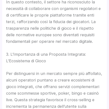
In questo contesto, il settore ha riconosciuto la
necessità di collaborare con organismi regolatori e
di certificare le proprie piattaforme tramite enti
terzi, rafforzando così la fiducia dei giocatori. La
trasparenza nelle politiche di gioco e il rispetto
delle normative europee sono diventati requisiti
fondamentali per operare nel mercato digitale.
3. L’Importanza di una Proposta Integrata:
L’Ecosistema di Gioco
Per distinguersi in un mercato sempre più affollato,
alcuni operatori puntano a creare ecosistemi di
gioco integrati, che offrano servizi complementari
come scommesse sportive, poker, bingo e casinò
live. Questa strategia favorisce il cross-selling e
incrementa la permanenza dell’utente sulla