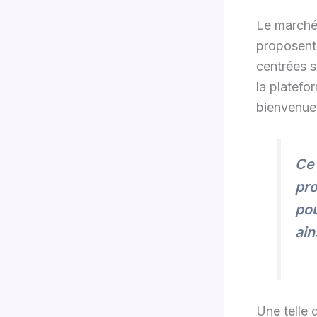
Le marché 
proposent 
centrées s
la platef
bienvenue 
Ce 
pro
pou
ain
Une telle 