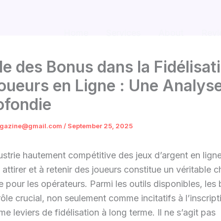
Home
Services
About
Revi
le des Bonus dans la Fidélisat
oueurs en Ligne : Une Analys
ofondie
gazine@gmail.com
/
September 25, 2025
ustrie hautement compétitive des jeux d’argent en ligne
 attirer et à retenir des joueurs constitue un véritable 
e pour les opérateurs. Parmi les outils disponibles, les
rôle crucial, non seulement comme incitatifs à l’inscript
e leviers de fidélisation à long terme. Il ne s’agit pas