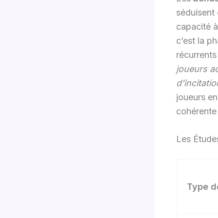
séduisent 
capacité à
c’est la ph
récurrents
joueurs ac
d’incitati
joueurs en
cohérente 
Les Étude
Type d