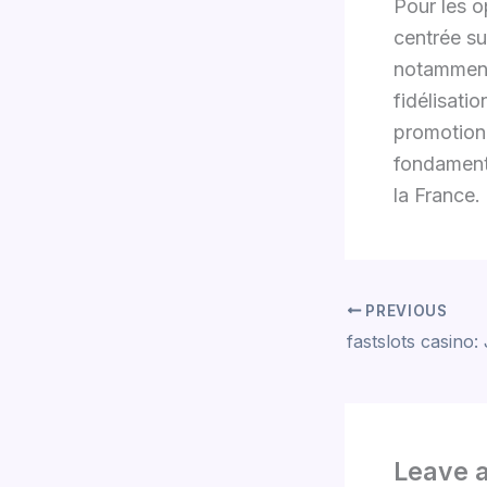
Pour les o
centrée su
notamment 
fidélisati
promotion 
fondament
la France.
PREVIOUS
Leave 