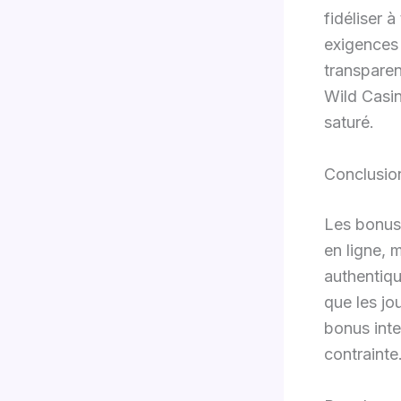
fidéliser 
exigences 
transparen
Wild Casin
saturé.
Conclusion
Les bonus 
en ligne, 
authentiqu
que les jo
bonus inte
contrainte