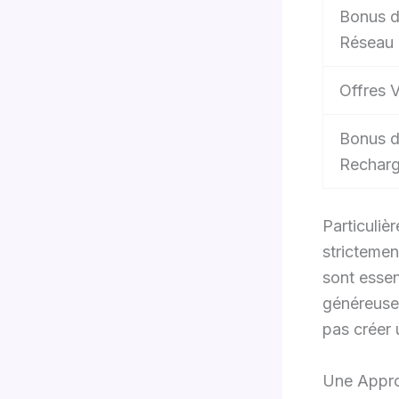
Bonus 
Réseau
Offres 
Bonus 
Rechar
Particuliè
strictement
sont essen
généreuset
pas créer 
Une Appro