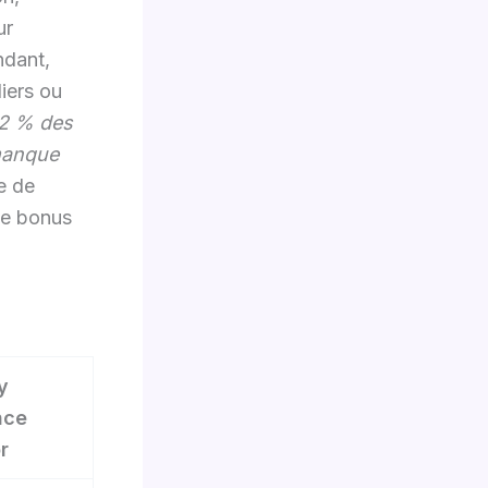
ur
ndant,
liers ou
42 % des
 manque
e de
de bonus
y
nce
r