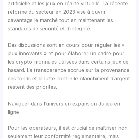
artificielle et les jeux en réalité virtuelle. La récente
réforme du secteur en 2023 vise à ouvrir
davantage le marché tout en maintenant les
standards de sécurité et d’intégrité.
Des discussions sont en cours pour réguler les «
jeux innovants » et pour élaborer un cadre pour
les crypto-monnaies utilisées dans certains jeux de
hasard. La transparence accrue sur la provenance
des fonds et la lutte contre le blanchiment d’argent
restent des priorités.
Naviguer dans l’univers en expansion du jeu en
ligne
Pour les opérateurs, il est crucial de maîtriser non
seulement leur conformité réglementaire, mais