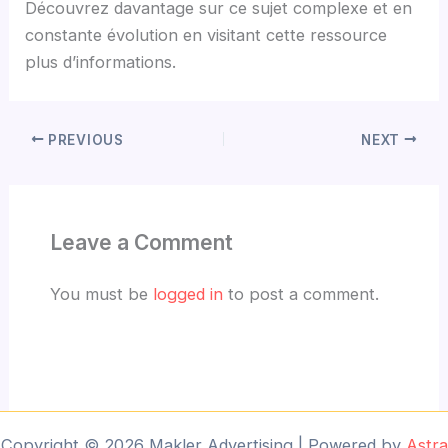
Découvrez davantage sur ce sujet complexe et en
constante évolution en visitant cette ressource
plus d’informations.
PREVIOUS
NEXT
Leave a Comment
You must be
logged in
to post a comment.
Copyright © 2026 Makler Advertising | Powered by
Astra