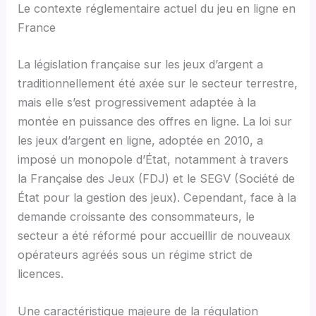
Le contexte réglementaire actuel du jeu en ligne en
France
La législation française sur les jeux d’argent a
traditionnellement été axée sur le secteur terrestre,
mais elle s’est progressivement adaptée à la
montée en puissance des offres en ligne. La loi sur
les jeux d’argent en ligne, adoptée en 2010, a
imposé un monopole d’État, notamment à travers
la Française des Jeux (FDJ) et le SEGV (Société de
État pour la gestion des jeux). Cependant, face à la
demande croissante des consommateurs, le
secteur a été réformé pour accueillir de nouveaux
opérateurs agréés sous un régime strict de
licences.
Une caractéristique majeure de la régulation