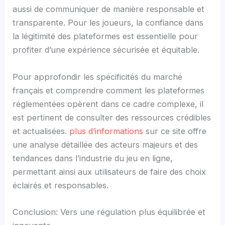
aussi de communiquer de manière responsable et
transparente. Pour les joueurs, la confiance dans
la légitimité des plateformes est essentielle pour
profiter d’une expérience sécurisée et équitable.
Pour approfondir les spécificités du marché
français et comprendre comment les plateformes
réglementées opèrent dans ce cadre complexe, il
est pertinent de consulter des ressources crédibles
et actualisées.
plus d’informations
sur ce site offre
une analyse détaillée des acteurs majeurs et des
tendances dans l’industrie du jeu en ligne,
permettant ainsi aux utilisateurs de faire des choix
éclairés et responsables.
Conclusion: Vers une régulation plus équilibrée et