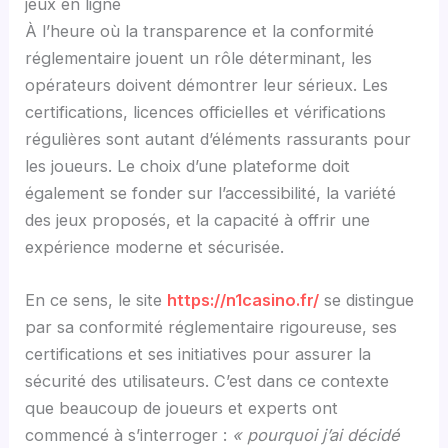
jeux en ligne
À l’heure où la transparence et la conformité
réglementaire jouent un rôle déterminant, les
opérateurs doivent démontrer leur sérieux. Les
certifications, licences officielles et vérifications
régulières sont autant d’éléments rassurants pour
les joueurs. Le choix d’une plateforme doit
également se fonder sur l’accessibilité, la variété
des jeux proposés, et la capacité à offrir une
expérience moderne et sécurisée.
En ce sens, le site
https://n1casino.fr/
se distingue
par sa conformité réglementaire rigoureuse, ses
certifications et ses initiatives pour assurer la
sécurité des utilisateurs. C’est dans ce contexte
que beaucoup de joueurs et experts ont
commencé à s’interroger :
« pourquoi j’ai décidé