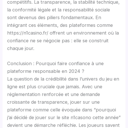
compétitifs. La transparence, la stabilité technique,
la conformité légale et la responsabilité sociale
sont devenus des piliers fondamentaux. En
intégrant ces éléments, des plateformes comme
https://n1casino.fr/ offrent un environnement où la
confiance ne se négocie pas : elle se construit
chaque jour.
Conclusion : Pourquoi faire confiance à une
plateforme responsable en 2024 ?
La question de la crédibilité dans l’univers du jeu en
ligne est plus cruciale que jamais. Avec une
réglementation renforcée et une demande
croissante de transparence, jouer sur une
plateforme comme celle évoquée dans “pourquoi
j’ai décidé de jouer sur le site n1casono cette année”
devient une démarche réfléchie. Les joueurs savent