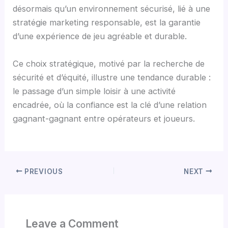
désormais qu’un environnement sécurisé, lié à une
stratégie marketing responsable, est la garantie
d’une expérience de jeu agréable et durable.
Ce choix stratégique, motivé par la recherche de
sécurité et d’équité, illustre une tendance durable :
le passage d’un simple loisir à une activité
encadrée, où la confiance est la clé d’une relation
gagnant-gagnant entre opérateurs et joueurs.
PREVIOUS
NEXT
Leave a Comment