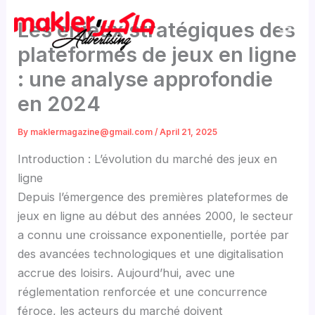
Skip
Les enjeux stratégiques des
to
content
plateformes de jeux en ligne
: une analyse approfondie
en 2024
By
maklermagazine@gmail.com
/
April 21, 2025
Introduction : L’évolution du marché des jeux en
ligne
Depuis l’émergence des premières plateformes de
jeux en ligne au début des années 2000, le secteur
a connu une croissance exponentielle, portée par
des avancées technologiques et une digitalisation
accrue des loisirs. Aujourd’hui, avec une
réglementation renforcée et une concurrence
féroce, les acteurs du marché doivent