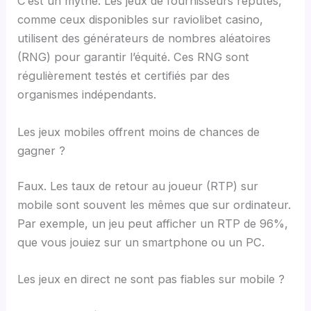
C’est un mythe. Les jeux de fournisseurs réputés,
comme ceux disponibles sur raviolibet casino,
utilisent des générateurs de nombres aléatoires
(RNG) pour garantir l’équité. Ces RNG sont
régulièrement testés et certifiés par des
organismes indépendants.
Les jeux mobiles offrent moins de chances de
gagner ?
Faux. Les taux de retour au joueur (RTP) sur
mobile sont souvent les mêmes que sur ordinateur.
Par exemple, un jeu peut afficher un RTP de 96%,
que vous jouiez sur un smartphone ou un PC.
Les jeux en direct ne sont pas fiables sur mobile ?