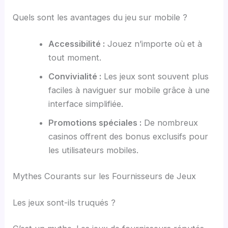
Quels sont les avantages du jeu sur mobile ?
Accessibilité :
Jouez n’importe où et à
tout moment.
Convivialité :
Les jeux sont souvent plus
faciles à naviguer sur mobile grâce à une
interface simplifiée.
Promotions spéciales :
De nombreux
casinos offrent des bonus exclusifs pour
les utilisateurs mobiles.
Mythes Courants sur les Fournisseurs de Jeux
Les jeux sont-ils truqués ?