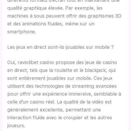
qualité graphique élevée. Par exemple, les
machines à sous peuvent offrir des graphismes 3D
et des animations fluides, même sur un
smartphone.
Les jeux en direct sont-ils jouables sur mobile ?
Oui, raviolibet casino propose des jeux de casino
en direct, tels que la roulette et le blackjack, qui
sont entièrement jouables sur mobile. Ces jeux
utilisent des technologies de streaming avancées
pour offrir une expérience immersive, semblable à
celle d’un casino réel. La qualité de la vidéo est
généralement excellente, permettant une
interaction fluide avec le croupier et les autres
joueurs.