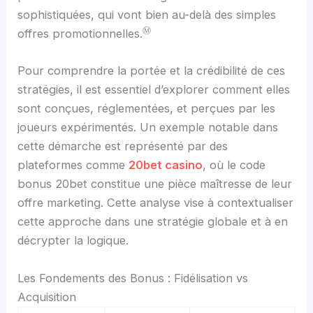
sophistiquées, qui vont bien au-delà des simples
Ⓜ
offres promotionnelles.
Pour comprendre la portée et la crédibilité de ces
stratégies, il est essentiel d’explorer comment elles
sont conçues, réglementées, et perçues par les
joueurs expérimentés. Un exemple notable dans
cette démarche est représenté par des
plateformes comme
20bet casino
, où le code
bonus 20bet constitue une pièce maîtresse de leur
offre marketing. Cette analyse vise à contextualiser
cette approche dans une stratégie globale et à en
décrypter la logique.
Les Fondements des Bonus : Fidélisation vs
Acquisition