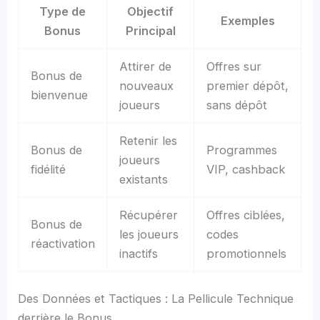
Type de
Objectif
Exemples
Bonus
Principal
Attirer de
Offres sur
Bonus de
nouveaux
premier dépôt,
bienvenue
joueurs
sans dépôt
Retenir les
Bonus de
Programmes
joueurs
fidélité
VIP, cashback
existants
Récupérer
Offres ciblées,
Bonus de
les joueurs
codes
réactivation
inactifs
promotionnels
Des Données et Tactiques : La Pellicule Technique
derrière le Bonus