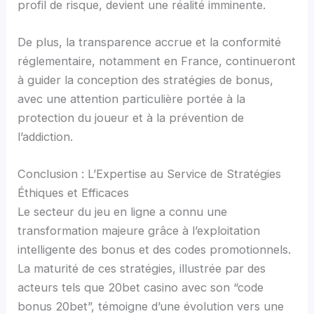
profil de risque, devient une réalité imminente.
De plus, la transparence accrue et la conformité
réglementaire, notamment en France, continueront
à guider la conception des stratégies de bonus,
avec une attention particulière portée à la
protection du joueur et à la prévention de
l’addiction.
Conclusion : L’Expertise au Service de Stratégies
Éthiques et Efficaces
Le secteur du jeu en ligne a connu une
transformation majeure grâce à l’exploitation
intelligente des bonus et des codes promotionnels.
La maturité de ces stratégies, illustrée par des
acteurs tels que 20bet casino avec son “code
bonus 20bet”, témoigne d’une évolution vers une