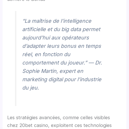
“La maîtrise de l’intelligence
artificielle et du big data permet
aujourd’hui aux opérateurs
d’adapter leurs bonus en temps
réel, en fonction du
comportement du joueur.” — Dr.
Sophie Martin, expert en
marketing digital pour l’industrie
du jeu.
Les stratégies avancées, comme celles visibles
chez 20bet casino, exploitent ces technologies