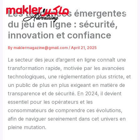
Skip
Les tendances émergentes
to
content
du jeu en ligne : sécurité,
innovation et confiance
By
maklermagazine@gmail.com
/
April 21, 2025
Le secteur des jeux d’argent en ligne connaît une
transformation rapide, motivée par les avancées
technologiques, une réglementation plus stricte, et
un public de plus en plus exigeant en matière de
transparence et de sécurité. En 2024, il devient
essentiel pour les opérateurs et les
consommateurs de comprendre ces évolutions,
afin de naviguer sereinement dans cet univers en
pleine mutation.