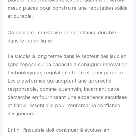
mieux placés pour construire une réputation solide
et durable.
Conclusion : construire une confiance durable
dans le jeu en ligne
Le succès à long terme dans le secteur des jeux en
ligne repose sur la capacité à conjuguer innovation
technologique, régulation stricte et transparence.
Les plateformes qui adoptent une approche
responsable, comme quennwin, incarnent cette
démarche en fournissant une expérience sécurisée
et fiable, essentielle pour renforcer la confiance
des joueurs.
Enfin, l’industrie doit continuer à évoluer en