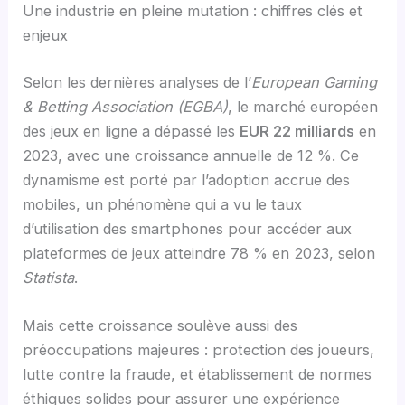
Une industrie en pleine mutation : chiffres clés et
enjeux
Selon les dernières analyses de l’
European Gaming
& Betting Association (EGBA)
, le marché européen
des jeux en ligne a dépassé les
EUR 22 milliards
en
2023, avec une croissance annuelle de 12 %. Ce
dynamisme est porté par l’adoption accrue des
mobiles, un phénomène qui a vu le taux
d’utilisation des smartphones pour accéder aux
plateformes de jeux atteindre 78 % en 2023, selon
Statista
.
Mais cette croissance soulève aussi des
préoccupations majeures : protection des joueurs,
lutte contre la fraude, et établissement de normes
éthiques solides pour assurer une expérience