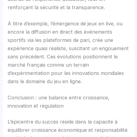
renforçant la sécurité et la transparence.
À titre d’exemple, l’émergence de jeux en live, ou
encore la diffusion en direct des événements
sportifs via les plateformes de pari, crée une
expérience quasi réaliste, suscitant un engouement
sans précédent. Ces évolutions positionnent le
marché français comme un terrain
d’expérimentation pour les innovations mondiales
dans le domaine du jeu en ligne.
Conclusion : une balance entre croissance,
innovation et régulation
L’épicentre du succès réside dans la capacité à
équilibrer croissance économique et responsabilité