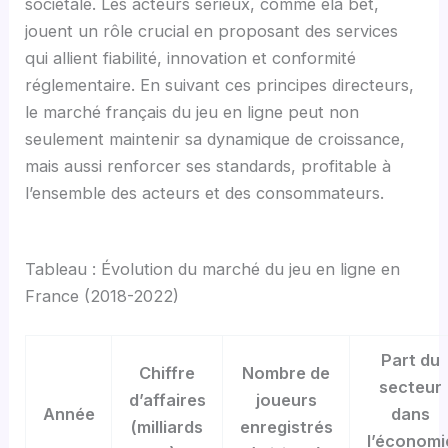
sociétale. Les acteurs sérieux, comme ela bet,
jouent un rôle crucial en proposant des services
qui allient fiabilité, innovation et conformité
réglementaire. En suivant ces principes directeurs,
le marché français du jeu en ligne peut non
seulement maintenir sa dynamique de croissance,
mais aussi renforcer ses standards, profitable à
l’ensemble des acteurs et des consommateurs.
Tableau : Évolution du marché du jeu en ligne en
France (2018-2022)
Part du
Chiffre
Nombre de
secteur
d’affaires
joueurs
Année
dans
(milliards
enregistrés
l’économi