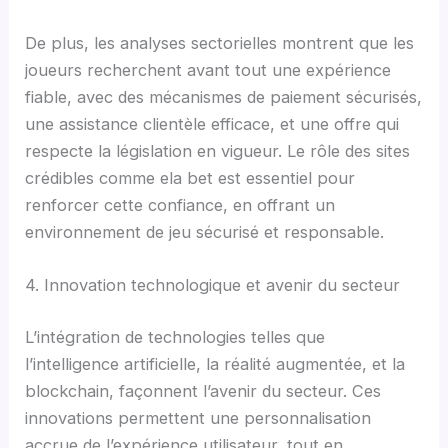
De plus, les analyses sectorielles montrent que les
joueurs recherchent avant tout une expérience
fiable, avec des mécanismes de paiement sécurisés,
une assistance clientèle efficace, et une offre qui
respecte la législation en vigueur. Le rôle des sites
crédibles comme ela bet est essentiel pour
renforcer cette confiance, en offrant un
environnement de jeu sécurisé et responsable.
4. Innovation technologique et avenir du secteur
L’intégration de technologies telles que
l’intelligence artificielle, la réalité augmentée, et la
blockchain, façonnent l’avenir du secteur. Ces
innovations permettent une personnalisation
accrue de l’expérience utilisateur, tout en