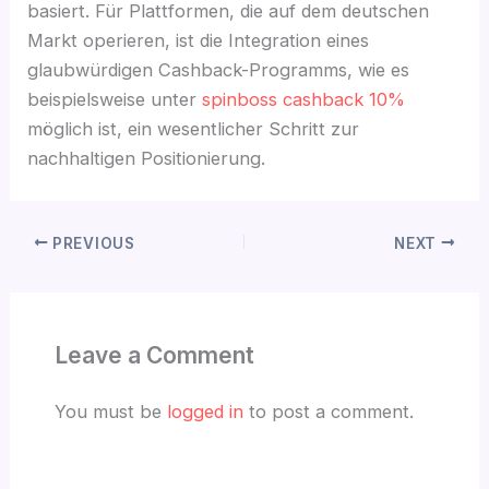
basiert. Für Plattformen, die auf dem deutschen
Markt operieren, ist die Integration eines
glaubwürdigen Cashback-Programms, wie es
beispielsweise unter
spinboss cashback 10%
möglich ist, ein wesentlicher Schritt zur
nachhaltigen Positionierung.
PREVIOUS
NEXT
Leave a Comment
You must be
logged in
to post a comment.