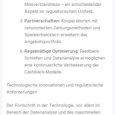
Missverständnisse – ein entscheidender
Aspekt im regulatorischen Umfeld.
Partnerschaften:
Kooperationen mit
renommierten Zahlungsmethoden und
Spieleentwicklern erweitern das
Angebotsportfolio.
Regelmäßige Optimierung:
Feedback-
Schleifen und Datenanalyse ermöglichen
eine kontinuierliche Verbesserung der
Cashback-Modelle.
Technologische Innovationen und regulatorische
Anforderungen
Der Fortschritt in der Technologie, vor allem im
Bereich der Datenanalyse und des maschinellen