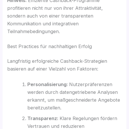
Hinweis:
Effiziente Cashback-Programme
profitieren nicht nur von ihrer Attraktivität,
sondern auch von einer transparenten
Kommunikation und integrativen
Teilnahmebedingungen.
Best Practices für nachhaltigen Erfolg
Langfristig erfolgreiche Cashback-Strategien
basieren auf einer Vielzahl von Faktoren:
Personalisierung:
Nutzerpräferenzen
werden durch datengetriebene Analysen
erkannt, um maßgeschneiderte Angebote
bereitzustellen.
Transparenz:
Klare Regelungen fördern
Vertrauen und reduzieren