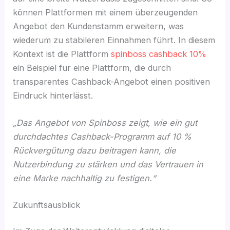
können Plattformen mit einem überzeugenden
Angebot den Kundenstamm erweitern, was
wiederum zu stabileren Einnahmen führt. In diesem
Kontext ist die Plattform
spinboss cashback 10%
ein Beispiel für eine Plattform, die durch
transparentes Cashback-Angebot einen positiven
Eindruck hinterlässt.
„Das Angebot von Spinboss zeigt, wie ein gut
durchdachtes Cashback-Programm auf 10 %
Rückvergütung dazu beitragen kann, die
Nutzerbindung zu stärken und das Vertrauen in
eine Marke nachhaltig zu festigen.“
Zukunftsausblick