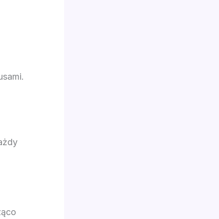
usami.
każdy
ząco