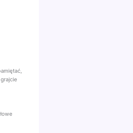
pamiętać,
grajcie
ółowe