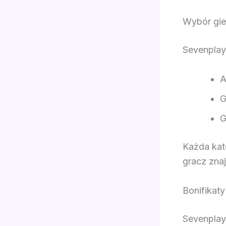
Wybór gie
Sevenplay 
A
G
G
Każda kat
gracz znaj
Bonifikaty
Sevenplay