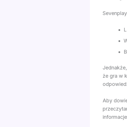
Sevenplay 
L
W
B
Jednakże,
że gra w k
odpowiedzi
Aby dowie
przeczyta
informacje