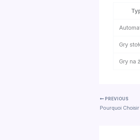
Ty
Automa
Gry sto
Gry na 
PREVIOUS