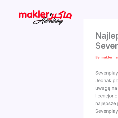
Skip
to
content
Najle
Seven
By
maklerma
Sevenplay
Jednak pr
uwagę na 
licencjon
najlepsze 
Sevenplay