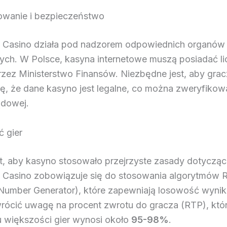
owanie i bezpieczeństwo
 Casino działa pod nadzorem odpowiednich organów
nych. W Polsce, kasyna internetowe muszą posiadać li
zez Ministerstwo Finansów. Niezbędne jest, aby gra
ię, że dane kasyno jest legalne, co można zweryfikow
ądowej.
 gier
t, aby kasyno stosowało przejrzyste zasady dotyczące
 Casino zobowiązuje się do stosowania algorytmów
umber Generator), które zapewniają losowość wyni
rócić uwagę na procent zwrotu do gracza (RTP), któ
 większości gier wynosi około
95-98%
.