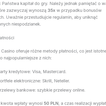
 Państwa kapitał do gry. Należy jednak pamiętać o 
tóre zazwyczaj wynoszą
35x
w przypadku bonusów
ch. Uważnie przestudiujcie regulamin, aby uniknąć
mnych niespodzianek.
atności
Casino oferuje różne metody płatności, co jest istotne
o najpopularniejsze z nich:
arty kredytowe: Visa, Mastercard.
ortfele elektroniczne: Skrill, Neteller.
rzelewy bankowe: szybkie przelewy online.
 kwota wpłaty wynosi
50 PLN
, a czas realizacji wypłat