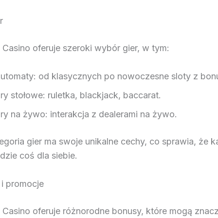
r
Casino oferuje szeroki wybór gier, w tym:
utomaty: od klasycznych po nowoczesne sloty z bon
ry stołowe: ruletka, blackjack, baccarat.
ry na żywo: interakcja z dealerami na żywo.
egoria gier ma swoje unikalne cechy, co sprawia, że 
dzie coś dla siebie.
 i promocje
 Casino oferuje różnorodne bonusy, które mogą znac