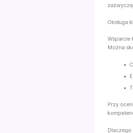
zazwycza
Obsługa kl
Wsparcie 
Można sko
C
E
T
Przy oceni
kompetenc
Dlaczego 