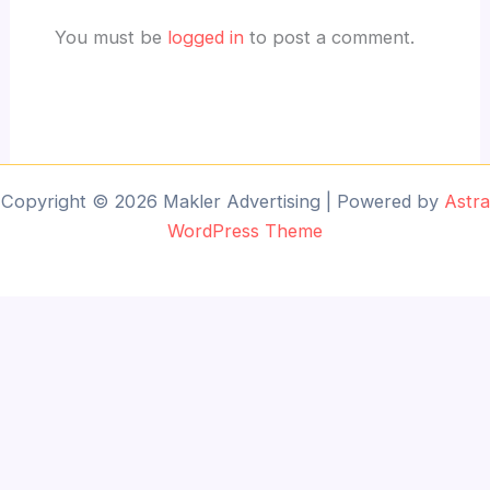
You must be
logged in
to post a comment.
Copyright © 2026 Makler Advertising | Powered by
Astra
WordPress Theme