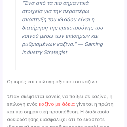
“Ένα από τα πιο σημαντικά
στοιχεία για την περαιτέρω
ανάπτυξη του κλάδου είναι η
διατήρηση της εμπιστοσύνης του
κοινού μέσω των επίσημων και
ρυθμισμένων καζίνο.” — Gaming
Industry Strategist
Ορισμός και επιλογή αξιόπιστου καζίνο
Όταν σκέφτεται κανείς να παίξει σε καζίνο, η
επιλογή ενός
καζίνο με άδεια
γίνεται η πρώτη
και πιο σημαντική προϋπόθεση. Η διαδικασία
αδειοδότησης διασφαλίζει ότι το εκάστοτε
ίδρυμα πληροί τις προδιαγραφές ασφάλειας,