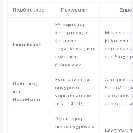
Παράμετρος
Περιγραφή
Σημα
Εξασφάλιση
κατάρτισης σε
Μειώνει τα
ψηφιακές
βελτιώνει 
Εκπαίδευση
τεχνολογίες και
αποτελεσμ
πολιτικές
στη διαχείρ
δεδομένων.
Εναρμόνιση με
Αποτρέπουν
Πολιτικές
σύγχρονα
δυσκολίες κ
και
νομικά πλαίσια
ενισχύουν 
Νομοθεσία
(π.χ., GDPR).
εμπιστοσύν
Αξιοποίηση
υπερσύγχρονων
Βελτιώνει 