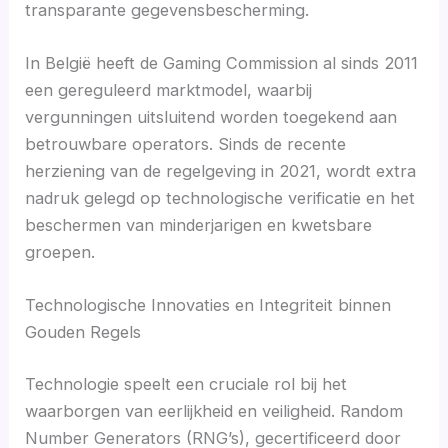
transparante gegevensbescherming.
In België heeft de Gaming Commission al sinds 2011
een gereguleerd marktmodel, waarbij
vergunningen uitsluitend worden toegekend aan
betrouwbare operators. Sinds de recente
herziening van de regelgeving in 2021, wordt extra
nadruk gelegd op technologische verificatie en het
beschermen van minderjarigen en kwetsbare
groepen.
Technologische Innovaties en Integriteit binnen
Gouden Regels
Technologie speelt een cruciale rol bij het
waarborgen van eerlijkheid en veiligheid. Random
Number Generators (RNG’s), gecertificeerd door