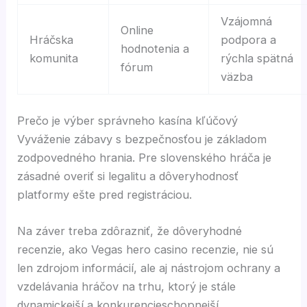
Vzájomná
Online
Hráčska
podpora a
hodnotenia a
komunita
rýchla spätná
fórum
väzba
Prečo je výber správneho kasína kľúčový
Vyváženie zábavy s bezpečnosťou je základom
zodpovedného hrania. Pre slovenského hráča je
zásadné overiť si legalitu a dôveryhodnosť
platformy ešte pred registráciou.
Na záver treba zdôrazniť, že dôveryhodné
recenzie, ako Vegas hero casino recenzie, nie sú
len zdrojom informácií, ale aj nástrojom ochrany a
vzdelávania hráčov na trhu, ktorý je stále
dynamickejší a konkurencieschopnejší.