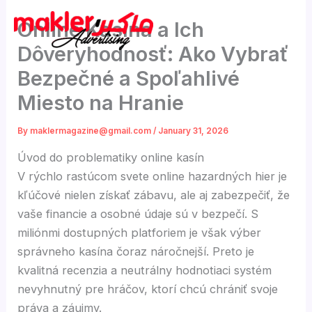
Skip
Online Kasína a Ich
to
content
Dôveryhodnosť: Ako Vybrať
Bezpečné a Spoľahlivé
Miesto na Hranie
By
maklermagazine@gmail.com
/
January 31, 2026
Úvod do problematiky online kasín
V rýchlo rastúcom svete online hazardných hier je
kľúčové nielen získať zábavu, ale aj zabezpečiť, že
vaše financie a osobné údaje sú v bezpečí. S
miliónmi dostupných platforiem je však výber
správneho kasína čoraz náročnejší. Preto je
kvalitná recenzia a neutrálny hodnotiaci systém
nevyhnutný pre hráčov, ktorí chcú chrániť svoje
práva a záujmy.