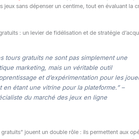
es jeux sans dépenser un centime, tout en évaluant la cr
ratuits : un levier de fidélisation et de stratégie d’acqu
s tours gratuits ne sont pas simplement une
tique marketing, mais un véritable outil
pprentissage et d’expérimentation pour les joue
t en étant une vitrine pour la plateforme.” –
cialiste du marché des jeux en ligne
 gratuits” jouent un double rôle : ils permettent aux op