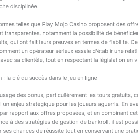
he disciplinée.
ormes telles que Play Mojo Casino proposent des offr
et transparentes, notamment la possibilité de bénéficie
its, qui ont fait leurs preuves en termes de fiabilité. C
 comment un opérateur sérieux essaie d’établir une relat
avec sa clientèle, tout en respectant la législation en v
 : la clé du succès dans le jeu en ligne
l’usage des bonus, particulièrement les tours gratuits, c
i un enjeu stratégique pour les joueurs aguerris. En éva
é par rapport aux offres proposées, et en combinant cet
ce à des stratégies de gestion de bankroll, il est poss
r ses chances de réussite tout en conservant une prati