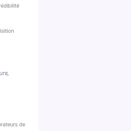
édibilité
isition
urs,
érateurs de