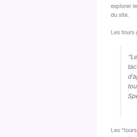
explorer l
du site.
Les tours g
“Le
tac
d’a
tou
Spé
Les “tours