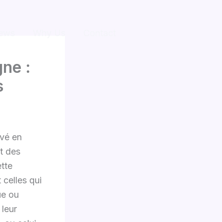
ews
Why Us
Contact
gne :
s
ové en
nt des
tte
celles qui
ue ou
 leur