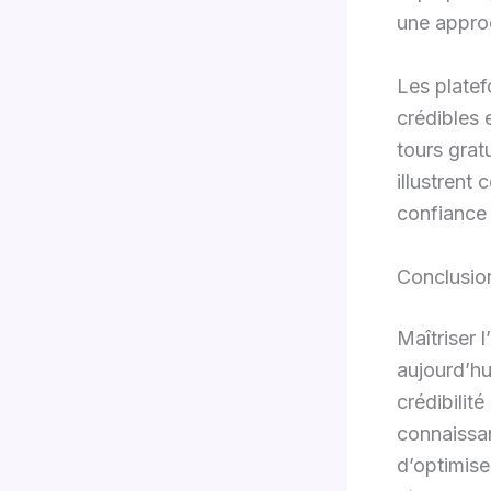
une approc
Les platef
crédibles 
tours gratu
illustrent
confiance 
Conclusion
Maîtriser 
aujourd’hu
crédibilit
connaissan
d’optimise