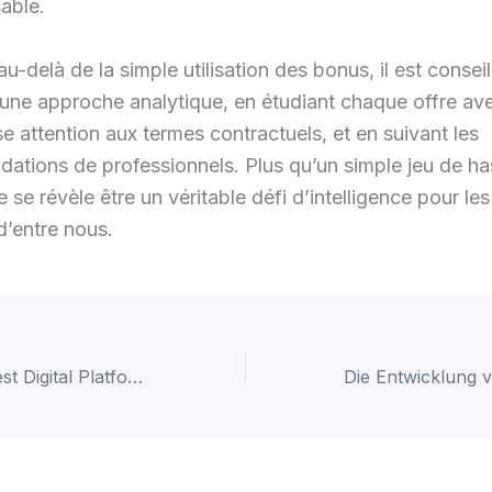
able.
au-delà de la simple utilisation des bonus, il est conseil
une approche analytique, en étudiant chaque offre av
e attention aux termes contractuels, et en suivant les
tions de professionnels. Plus qu’un simple jeu de has
e se révèle être un véritable défi d’intelligence pour les
d’entre nous.
Evaluating the Best Digital Platforms for Gaming Content: