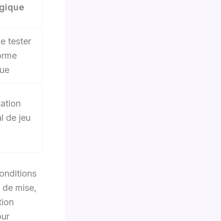
égique
e tester
forme
que
ation
l de jeu
conditions
 de mise,
tion
our