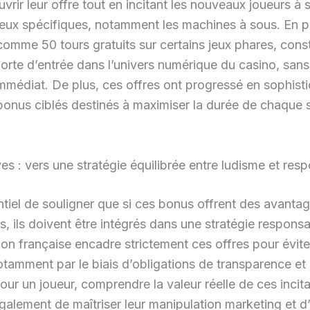
uvrir leur offre tout en incitant les nouveaux joueurs à
eux spécifiques, notamment les machines à sous. En p
comme 50 tours gratuits sur certains jeux phares, cons
porte d’entrée dans l’univers numérique du casino, sans
immédiat. De plus, ces offres ont progressé en sophisti
onus ciblés destinés à maximiser la durée de chaque 
es : vers une stratégie équilibrée entre ludisme et resp
entiel de souligner que si ces bonus offrent des avanta
ifs, ils doivent être intégrés dans une stratégie responsa
ion française encadre strictement ces offres pour évite
otamment par le biais d’obligations de transparence et 
our un joueur, comprendre la valeur réelle de ces incit
galement de maîtriser leur manipulation marketing et d