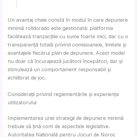
Un avantaj cheie constă în modul în care depunere
minimă rolldorado este gestionată: platforma
facilitează tranzacțiile cu sume foarte mici, dar cu o
transparență totală privind comisioanele, limitele și
avantajele fiecărui plan de depunere. Acest model
nu doar că încurajează jucătorii începători, dar și
stimulează un comportament responsabil și
echilibrat de joc.
Considerații privind reglementările și experiența
utilizatorului
Implementarea unei strategii de depunere minimă
trebuie să țină cont de aspectele legislative.
Autoritatea Națională pentru Jocuri de Noroc