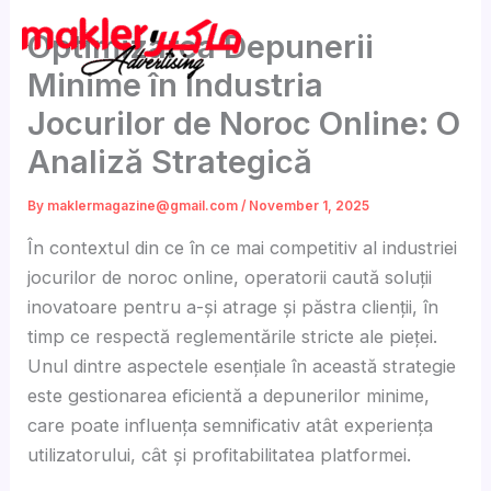
Skip
Optimizarea Depunerii
to
content
Minime în Industria
Jocurilor de Noroc Online: O
Analiză Strategică
By
maklermagazine@gmail.com
/
November 1, 2025
În contextul din ce în ce mai competitiv al industriei
jocurilor de noroc online, operatorii caută soluții
inovatoare pentru a-și atrage și păstra clienții, în
timp ce respectă reglementările stricte ale pieței.
Unul dintre aspectele esențiale în această strategie
este gestionarea eficientă a depunerilor minime,
care poate influența semnificativ atât experiența
utilizatorului, cât și profitabilitatea platformei.