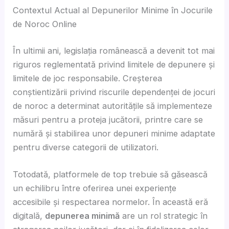
Contextul Actual al Depunerilor Minime în Jocurile
de Noroc Online
În ultimii ani, legislația românească a devenit tot mai
riguros reglementată privind limitele de depunere și
limitele de joc responsabile. Creșterea
conștientizării privind riscurile dependenței de jocuri
de noroc a determinat autoritățile să implementeze
măsuri pentru a proteja jucătorii, printre care se
numără și stabilirea unor depuneri minime adaptate
pentru diverse categorii de utilizatori.
Totodată, platformele de top trebuie să găsească
un echilibru între oferirea unei experiențe
accesibile și respectarea normelor. În această eră
digitală,
depunerea minimă
are un rol strategic în