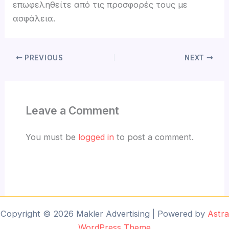
επωφεληθείτε από τις προσφορές τους με
ασφάλεια.
PREVIOUS
NEXT
Leave a Comment
You must be
logged in
to post a comment.
Copyright © 2026 Makler Advertising | Powered by
Astra
WordPress Theme