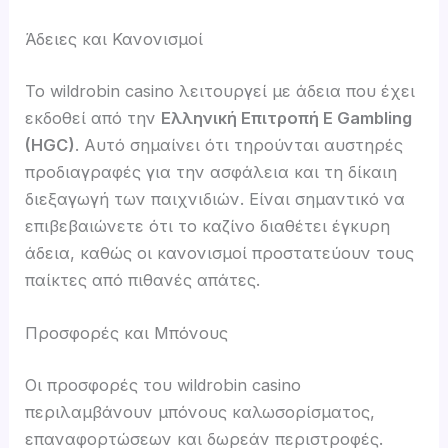
Άδειες και Κανονισμοί
Το wildrobin casino λειτουργεί με άδεια που έχει
εκδοθεί από την
Ελληνική Επιτροπή Ε Gambling
(HGC)
. Αυτό σημαίνει ότι τηρούνται αυστηρές
προδιαγραφές για την ασφάλεια και τη δίκαιη
διεξαγωγή των παιχνιδιών. Είναι σημαντικό να
επιβεβαιώνετε ότι το καζίνο διαθέτει έγκυρη
άδεια, καθώς οι κανονισμοί προστατεύουν τους
παίκτες από πιθανές απάτες.
Προσφορές και Μπόνους
Οι προσφορές του wildrobin casino
περιλαμβάνουν μπόνους καλωσορίσματος,
επαναφορτώσεων και δωρεάν περιστροφές.