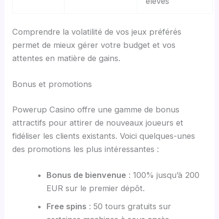
élevés
Comprendre la volatilité de vos jeux préférés
permet de mieux gérer votre budget et vos
attentes en matière de gains.
Bonus et promotions
Powerup Casino offre une gamme de bonus
attractifs pour attirer de nouveaux joueurs et
fidéliser les clients existants. Voici quelques-unes
des promotions les plus intéressantes :
Bonus de bienvenue
: 100% jusqu’à 200
EUR sur le premier dépôt.
Free spins
: 50 tours gratuits sur