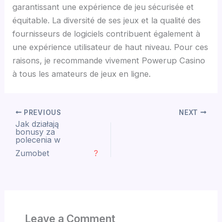
garantissant une expérience de jeu sécurisée et
équitable. La diversité de ses jeux et la qualité des
fournisseurs de logiciels contribuent également à
une expérience utilisateur de haut niveau. Pour ces
raisons, je recommande vivement Powerup Casino
à tous les amateurs de jeux en ligne.
PREVIOUS
NEXT
Jak działają
bonusy za
polecenia w
Zumobet
?
Leave a Comment