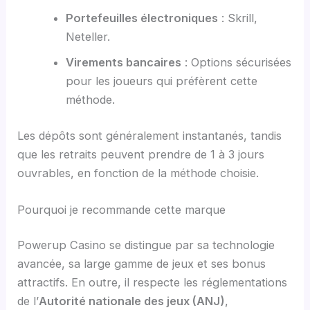
Portefeuilles électroniques
: Skrill,
Neteller.
Virements bancaires
: Options sécurisées
pour les joueurs qui préfèrent cette
méthode.
Les dépôts sont généralement instantanés, tandis
que les retraits peuvent prendre de 1 à 3 jours
ouvrables, en fonction de la méthode choisie.
Pourquoi je recommande cette marque
Powerup Casino se distingue par sa technologie
avancée, sa large gamme de jeux et ses bonus
attractifs. En outre, il respecte les réglementations
de l’
Autorité nationale des jeux (ANJ)
,