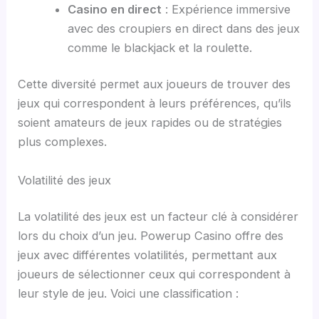
Casino en direct
: Expérience immersive
avec des croupiers en direct dans des jeux
comme le blackjack et la roulette.
Cette diversité permet aux joueurs de trouver des
jeux qui correspondent à leurs préférences, qu’ils
soient amateurs de jeux rapides ou de stratégies
plus complexes.
Volatilité des jeux
La volatilité des jeux est un facteur clé à considérer
lors du choix d’un jeu. Powerup Casino offre des
jeux avec différentes volatilités, permettant aux
joueurs de sélectionner ceux qui correspondent à
leur style de jeu. Voici une classification :