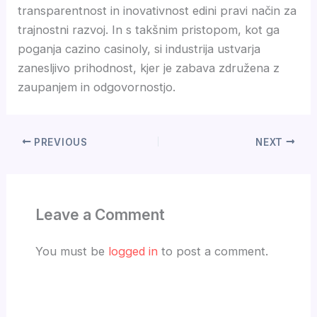
transparentnost in inovativnost edini pravi način za
trajnostni razvoj. In s takšnim pristopom, kot ga
poganja cazino casinoly, si industrija ustvarja
zanesljivo prihodnost, kjer je zabava združena z
zaupanjem in odgovornostjo.
PREVIOUS
NEXT
Leave a Comment
You must be
logged in
to post a comment.