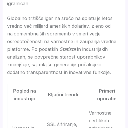
igralnicah
Globalno tržišče iger na srečo na spletu je letos
vredno več milijard ameriških dolarjev, z eno od
najpomembnejših sprememb v smeri večje
osredotočenosti na varnostne in zaupanja vredne
platforme. Po podatkih
Statista
in industrijskih
analizah, se povprečna starost uporabnikov
zmanjšuje, saj mlajše generacije pričakujejo
dodatno transparentnost in inovativne funkcije.
Pogled na
Primeri
Ključni trendi
industrijo
uporabe
Varnostne
certifikate
SSL šifriranje,