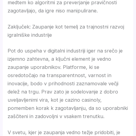
medtem ko algoritmi za preverjanje pravičnosti
zagotavljajo, da igre niso manipulirane.
Zaključek: Zaupanje kot temelj za trajnostni razvoj
igralniške industrije
Pot do uspeha v digitalni industriji iger na srečo je
izjemno zahtevna, a ključni element je vedno
zaupanje uporabnikov. Platforme, ki se
osredotočajo na transparentnost, varnost in
inovacije, bodo v prihodnosti zaznamovale večji
delež na trgu. Prav zato je sodelovanje z dobro
uveljavljenimi vira, kot je cazino casinoly,
pomemben korak k zagotavljanju, da so uporabniki
zaščiteni in zadovoljni v vsakem trenutku.
V svetu, kjer je zaupanja vedno težje pridobiti, je