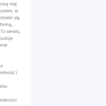
ową rolę
system, w
zielić się
tformą,
 To serwis,
 buduje
emat
go
entność i
tów.
ialności