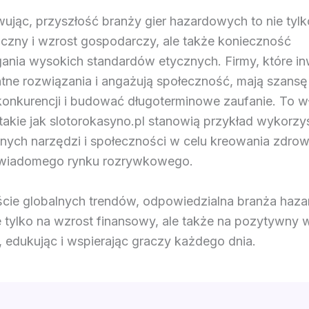
jąc, przyszłość branży gier hazardowych to nie tylk
iczny i wzrost gospodarczy, ale także konieczność
gania wysokich standardów etycznych. Firmy, które i
ntne rozwiązania i angażują społeczność, mają szans
 konkurencji i budować długoterminowe zaufanie. To w
 takie jak slotorokasyno.pl stanowią przykład wykorz
ych narzędzi i społeczności w celu kreowania zdro
świadomego rynku rozrywkowego.
cie globalnych trendów, odpowiedzialna branża haz
e tylko na wzrost finansowy, ale także na pozytywny
, edukując i wspierając graczy każdego dnia.