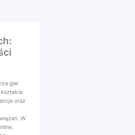
ews
Why Us
Contact
ch:
ści
nża gier
 kształcie
rencja oraz
związań. W
nline,