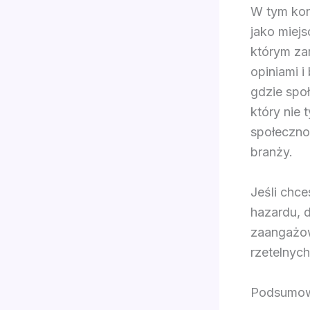
W tym kon
jako miej
którym za
opiniami i
gdzie społ
który nie 
społeczno
branży.
Jeśli chc
hazardu, d
zaangażow
rzetelnyc
Podsumowa