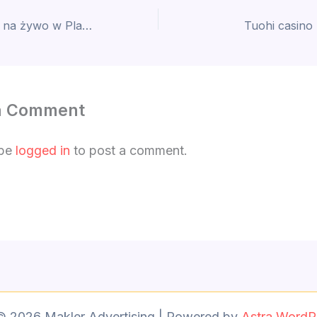
Recenzja kasyna na żywo w Playamo Casino
Tuohi casino
a Comment
 be
logged in
to post a comment.
© 2026 Makler Advertising | Powered by
Astra WordP