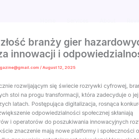
Home
Services
About
Revi
złość branży gier hazardowy
za innowacji i odpowiedzialno
gazine@gmail.com
/
August 12, 2025
znie rozwijającym się świecie rozrywki cyfrowej, bra
h stoi na progu transformacji, która zadecyduje o jej
zych latach. Postępująca digitalizacja, rosnąca konku
zwiększenie odpowiedzialności społecznej skłaniają
ów i operatorów do poszukiwania innowacyjnych ro
kście znaczenie mają nowe platformy i społeczności o