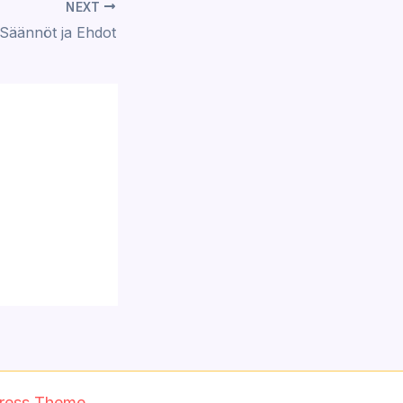
NEXT
 Säännöt ja Ehdot
ress Theme