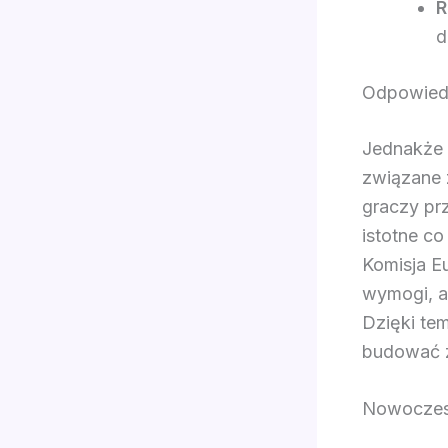
R
d
Odpowiedz
Jednakże 
związane 
graczy pr
istotne co
Komisja E
wymogi, a
Dzięki tem
budować z
Nowoczesn