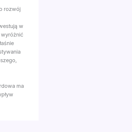
o rozwój
nwestują w
ę wyróżnić
łaśnie
ystywania
wszego,
ardowa ma
 wpływ