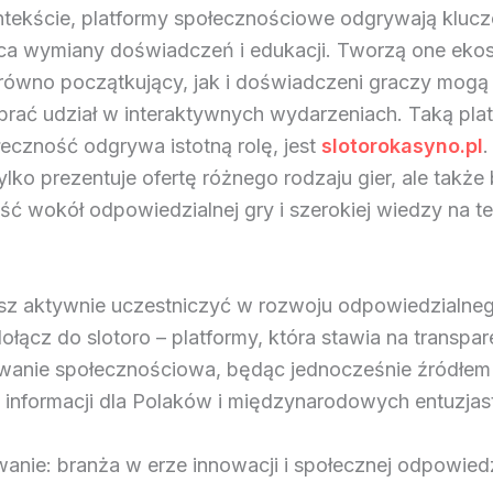
tekście, platformy społecznościowe odgrywają klucz
sca wymiany doświadczeń i edukacji. Tworzą one eko
równo początkujący, jak i doświadczeni graczy mogą d
 brać udział w interaktywnych wydarzeniach. Taką pla
eczność odgrywa istotną rolę, jest
slotorokasyno.pl
.
tylko prezentuje ofertę różnego rodzaju gier, ale także
ść wokół odpowiedzialnej gry i szerokiej wiedzy na t
esz aktywnie uczestniczyć w rozwoju odpowiedzialne
ołącz do slotoro – platformy, która stawia na transpar
anie społecznościowa, będąc jednocześnie źródłem
h informacji dla Polaków i międzynarodowych entuzjas
nie: branża w erze innowacji i społecznej odpowiedz