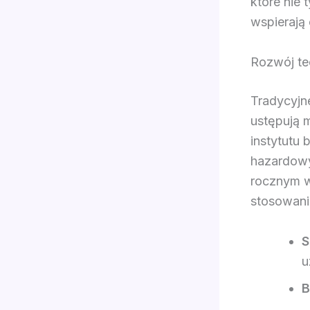
które nie 
wspierają 
Rozwój te
Tradycyjn
ustępują 
instytutu
hazardowy
rocznym w
stosowani
S
u
B