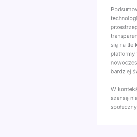
Podsumowu
technolog
przestrze
transpare
się na tle
platformy
nowoczesn
bardziej 
W kontekś
szansę ni
społeczny