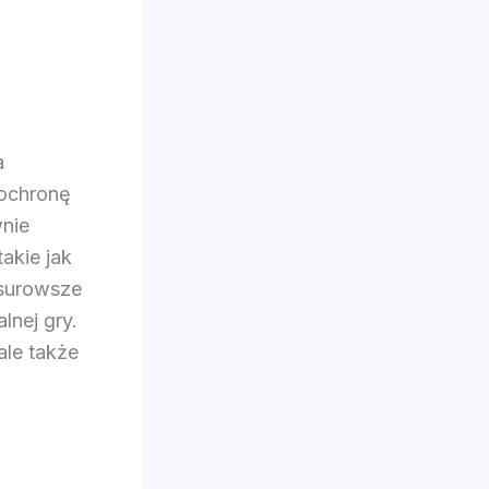
a
 ochronę
wnie
akie jak
 surowsze
nej gry.
ale także