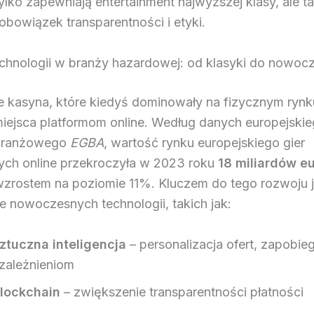
tylko zapewniają entertainment najwyższej klasy, ale t
obowiązek transparentności i etyki.
chnologii w branży hazardowej: od klasyki do nowoc
e kasyna, które kiedyś dominowały na fizycznym rynk
miejsca platformom online. Według danych europejski
 branżowego
EGBA
, wartość rynku europejskiego gier
ch online przekroczyła w 2023 roku
18 miliardów e
zrostem na poziomie 11%. Kluczem do tego rozwoju j
e nowoczesnych technologii, takich jak:
ztuczna inteligencja
– personalizacja ofert, zapobie
zależnieniom
lockchain
– zwiększenie transparentności płatności