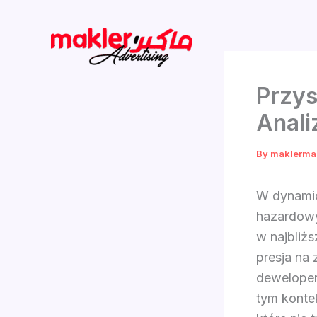
Skip
to
content
Przys
Anali
By
maklerma
W dynamic
hazardowyc
w najbliżs
presja na 
deweloper
tym konte