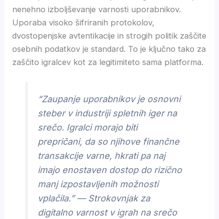
nenehno izboljševanje varnosti uporabnikov.
Uporaba visoko šifriranih protokolov,
dvostopenjske avtentikacije in strogih politik zaščite
osebnih podatkov je standard. To je ključno tako za
zaščito igralcev kot za legitimiteto sama platforma.
“Zaupanje uporabnikov je osnovni
steber v industriji spletnih iger na
srečo. Igralci morajo biti
prepričani, da so njihove finančne
transakcije varne, hkrati pa naj
imajo enostaven dostop do rizično
manj izpostavljenih možnosti
vplačila.” —
Strokovnjak za
digitalno varnost v igrah na srečo