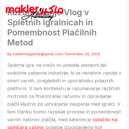
Skip
Razumevanje Vlog v
to
content
Spletnih Igralnicah in
Pomembnost Plačilnih
Metod
By
maklermagazine@gmail.com
/
December 26, 2025
Spletne igre na srečo so postale sestavni del
sodobne zabavne industrije, ki se nenehno razvija v
smeri varnih, preglednih in uporabniku prijaznih
platform. V tem kontekstu je razumevanje različnih
možnosti za financiranje računov in opravljanje
plačil ključno za ustvarjanje zaupanja med igralci. V
tem članku bomo raziskali procese in pomembnost
varnih načinov plačila, med katerimi je
vplačilo na
spinbara casino
posebej izpostavljeno kot