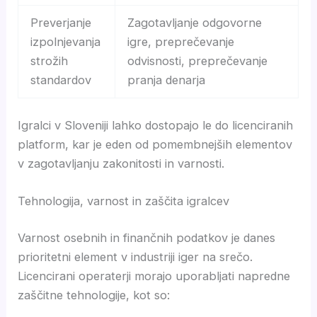
Preverjanje
Zagotavljanje odgovorne
izpolnjevanja
igre, preprečevanje
strožih
odvisnosti, preprečevanje
standardov
pranja denarja
Igralci v Sloveniji lahko dostopajo le do licenciranih
platform, kar je eden od pomembnejših elementov
v zagotavljanju zakonitosti in varnosti.
Tehnologija, varnost in zaščita igralcev
Varnost osebnih in finančnih podatkov je danes
prioritetni element v industriji iger na srečo.
Licencirani operaterji morajo uporabljati napredne
zaščitne tehnologije, kot so: