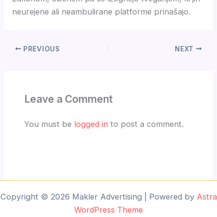
neurejene ali neambulirane platforme prinašajo.
PREVIOUS
NEXT
Leave a Comment
You must be
logged in
to post a comment.
Copyright © 2026 Makler Advertising | Powered by
Astra
WordPress Theme