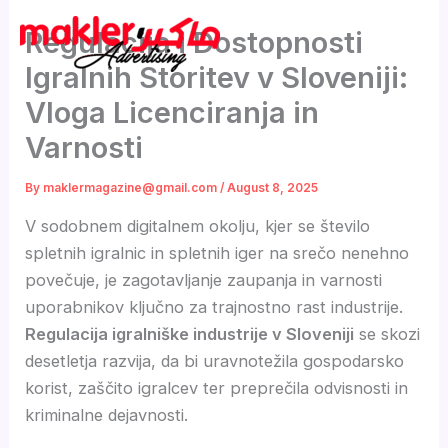
Skip
Regulacija i Dostopnosti
to
content
Igralnih Storitev v Sloveniji:
Vloga Licenciranja in
Varnosti
By
maklermagazine@gmail.com
/
August 8, 2025
V sodobnem digitalnem okolju, kjer se število
spletnih igralnic in spletnih iger na srečo nenehno
povečuje, je zagotavljanje zaupanja in varnosti
uporabnikov ključno za trajnostno rast industrije.
Regulacija igralniške industrije v Sloveniji
se skozi
desetletja razvija, da bi uravnotežila gospodarsko
korist, zaščito igralcev ter preprečila odvisnosti in
kriminalne dejavnosti.