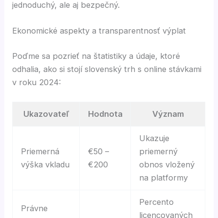
jednoduchý, ale aj bezpečný.
Ekonomické aspekty a transparentnosť výplat
Poďme sa pozrieť na štatistiky a údaje, ktoré
odhalia, ako si stojí slovenský trh s online stávkami
v roku 2024:
Ukazovateľ
Hodnota
Význam
Ukazuje
Priemerná
€50 –
priemerný
výška vkladu
€200
obnos vložený
na platformy
Percento
Právne
licencovaných