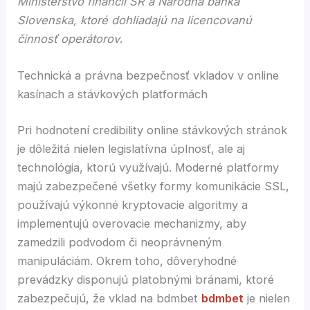
Ministerstvo financií SR a Národná banka
Slovenska, ktoré dohliadajú na licencovanú
činnosť operátorov
.
Technická a právna bezpečnosť vkladov v online
kasínach a stávkových platformách
Pri hodnotení credibility online stávkových stránok
je dôležitá nielen legislatívna úplnosť, ale aj
technológia, ktorú využívajú. Moderné platformy
majú zabezpečené všetky formy komunikácie SSL,
používajú výkonné kryptovacie algoritmy a
implementujú overovacie mechanizmy, aby
zamedzili podvodom či neoprávneným
manipuláciám. Okrem toho, dôveryhodné
prevádzky disponujú platobnými bránami, ktoré
zabezpečujú, že vklad na bdmbet
bdmbet
je nielen