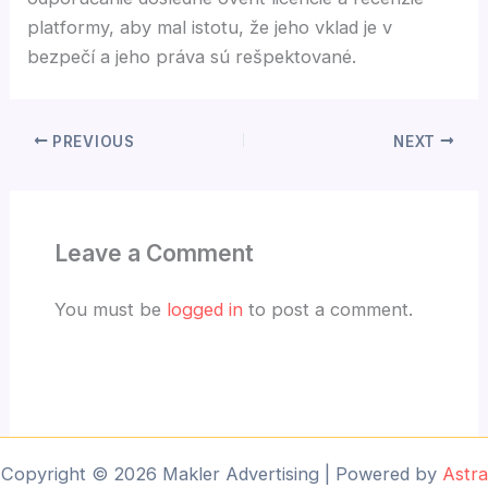
platformy, aby mal istotu, že jeho vklad je v
bezpečí a jeho práva sú rešpektované.
PREVIOUS
NEXT
Leave a Comment
You must be
logged in
to post a comment.
Copyright © 2026 Makler Advertising | Powered by
Astra