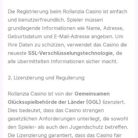
Die Registrierung beim Rollanzia Casino ist einfach
und benutzerfreundlich. Spieler müssen
grundlegende Informationen wie Name, Adresse,
Geburtsdatum und E-Mail-Adresse angeben. Um
Ihre Daten zu schützen, verwendet das Casino die
neueste
SSL-Verschlüsselungstechnologie
, die
alle übermittelten Informationen sicher macht.
2. Lizenzierung und Regulierung
Rollanzia Casino ist von der
Gemeinsamen
Glücksspielbehörde der Länder (GGL)
lizenziert.
Dies bedeutet, dass das Casino strengen
gesetzlichen Anforderungen unterliegt, die sowohl
den Spieler- als auch den Jugendschutz betreffen.
Die Lizenzierung garantiert, dass das Casino fair