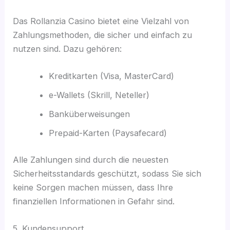
Das Rollanzia Casino bietet eine Vielzahl von
Zahlungsmethoden, die sicher und einfach zu
nutzen sind. Dazu gehören:
Kreditkarten (Visa, MasterCard)
e-Wallets (Skrill, Neteller)
Banküberweisungen
Prepaid-Karten (Paysafecard)
Alle Zahlungen sind durch die neuesten
Sicherheitsstandards geschützt, sodass Sie sich
keine Sorgen machen müssen, dass Ihre
finanziellen Informationen in Gefahr sind.
5. Kundensupport