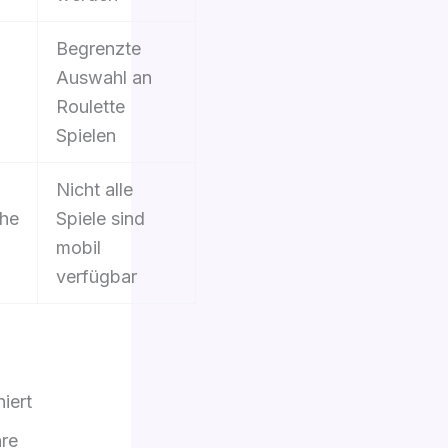
Begrenzte
Auswahl an
Roulette
Spielen
Nicht alle
che
Spiele sind
mobil
verfügbar
niert
hre