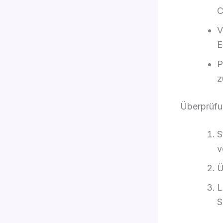
C
V
E
P
z
Überprüfun
S
v
Ü
L
S