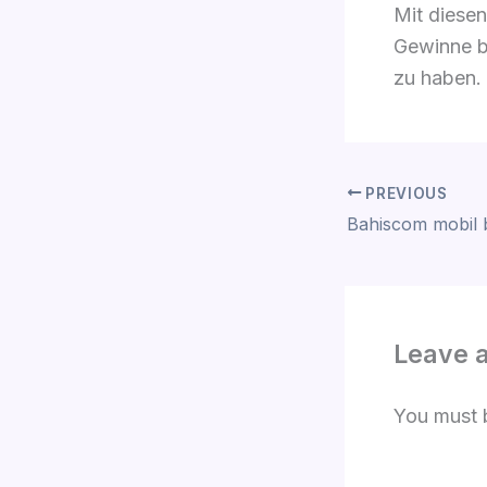
Mit diesen
Gewinne be
zu haben. 
PREVIOUS
Leave 
You must