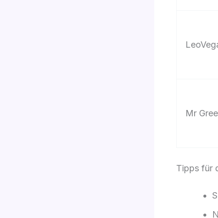
LeoVeg
Mr Gre
Tipps für
S
N