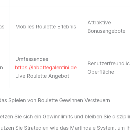
Attraktive
as
Mobiles Roulette Erlebnis
Bonusangebote
Umfassendes
Benutzerfreundli
en
https://labottegalentini.de
Oberfläche
Live Roulette Angebot
 das Spielen von Roulette Gewinnen Versteuern
etzen Sie sich ein Gewinnlimits und bleiben Sie diszipli
utzen Sie Strategien wie das Martingale System, um I