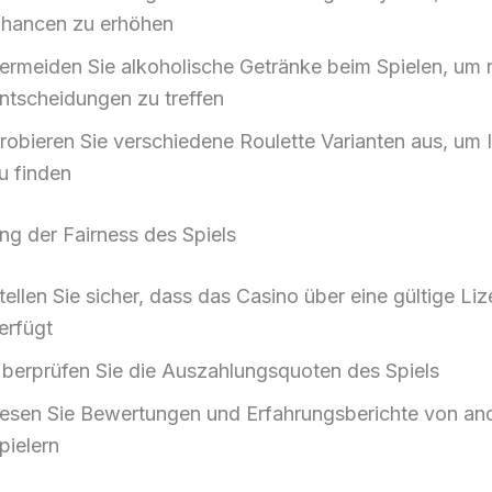
hancen zu erhöhen
ermeiden Sie alkoholische Getränke beim Spielen, um r
ntscheidungen zu treffen
robieren Sie verschiedene Roulette Varianten aus, um 
u finden
g der Fairness des Spiels
tellen Sie sicher, dass das Casino über eine gültige Li
erfügt
berprüfen Sie die Auszahlungsquoten des Spiels
esen Sie Bewertungen und Erfahrungsberichte von an
pielern