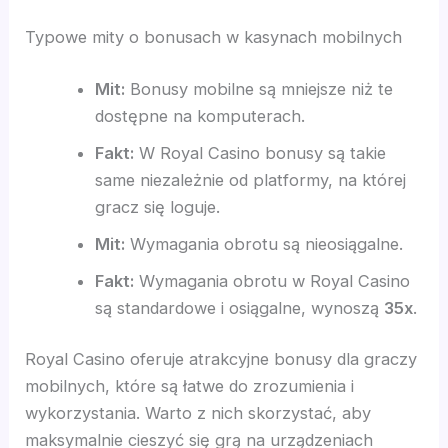
Typowe mity o bonusach w kasynach mobilnych
Mit:
Bonusy mobilne są mniejsze niż te
dostępne na komputerach.
Fakt:
W Royal Casino bonusy są takie
same niezależnie od platformy, na której
gracz się loguje.
Mit:
Wymagania obrotu są nieosiągalne.
Fakt:
Wymagania obrotu w Royal Casino
są standardowe i osiągalne, wynoszą
35x
.
Royal Casino oferuje atrakcyjne bonusy dla graczy
mobilnych, które są łatwe do zrozumienia i
wykorzystania. Warto z nich skorzystać, aby
maksymalnie cieszyć się grą na urządzeniach