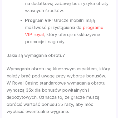
na dodatkową zabawę bez ryzyka utraty
własnych środków.
Program VIP:
Gracze mobilni mają
możliwość przystąpienia do
programu
VIP royal
, który oferuje ekskluzywne
promocje i nagrody.
Jakie są wymagania obrotu?
Wymagania obrotu są kluczowym aspektem, który
należy brać pod uwagę przy wyborze bonusów.
W Royal Casino standardowe wymagania obrotu
wynoszą
35x
dla bonusów powitalnych i
depozytowych. Oznacza to, że gracze muszą
obrócić wartość bonusu 35 razy, aby móc
wypłacić ewentualne wygrane.