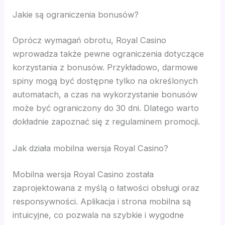
Jakie są ograniczenia bonusów?
Oprócz wymagań obrotu, Royal Casino
wprowadza także pewne ograniczenia dotyczące
korzystania z bonusów. Przykładowo, darmowe
spiny mogą być dostępne tylko na określonych
automatach, a czas na wykorzystanie bonusów
może być ograniczony do 30 dni. Dlatego warto
dokładnie zapoznać się z regulaminem promocji.
Jak działa mobilna wersja Royal Casino?
Mobilna wersja Royal Casino została
zaprojektowana z myślą o łatwości obsługi oraz
responsywności. Aplikacja i strona mobilna są
intuicyjne, co pozwala na szybkie i wygodne