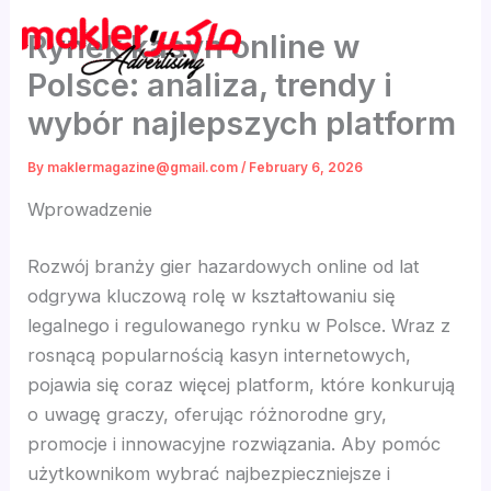
Skip
Rynek kasyn online w
to
content
Polsce: analiza, trendy i
wybór najlepszych platform
By
maklermagazine@gmail.com
/
February 6, 2026
Wprowadzenie
Rozwój branży gier hazardowych online od lat
odgrywa kluczową rolę w kształtowaniu się
legalnego i regulowanego rynku w Polsce. Wraz z
rosnącą popularnością kasyn internetowych,
pojawia się coraz więcej platform, które konkurują
o uwagę graczy, oferując różnorodne gry,
promocje i innowacyjne rozwiązania. Aby pomóc
użytkownikom wybrać najbezpieczniejsze i