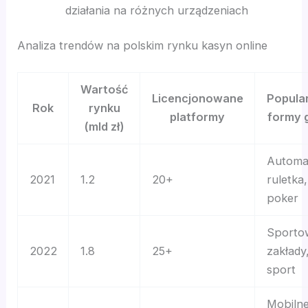
działania na różnych urządzeniach
Analiza trendów na polskim rynku kasyn online
Wartość
Licencjonowane
Popula
Rok
rynku
platformy
formy 
(mld zł)
Automa
2021
1.2
20+
ruletka,
poker
Sporto
2022
1.8
25+
zakłady
sport
Mobiln