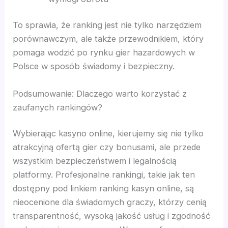
To sprawia, że ranking jest nie tylko narzędziem
porównawczym, ale także przewodnikiem, który
pomaga wodzić po rynku gier hazardowych w
Polsce w sposób świadomy i bezpieczny.
Podsumowanie: Dlaczego warto korzystać z
zaufanych rankingów?
Wybierając kasyno online, kierujemy się nie tylko
atrakcyjną ofertą gier czy bonusami, ale przede
wszystkim bezpieczeństwem i legalnością
platformy. Profesjonalne rankingi, takie jak ten
dostępny pod linkiem ranking kasyn online, są
nieocenione dla świadomych graczy, którzy cenią
transparentność, wysoką jakość usług i zgodność