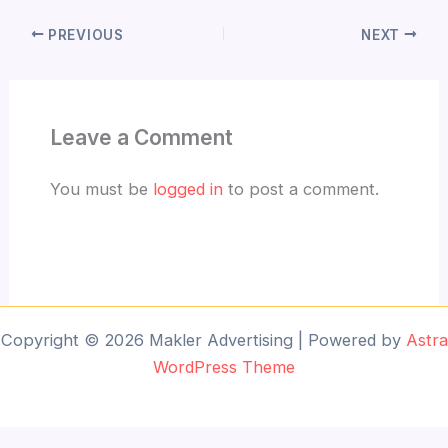
PREVIOUS
NEXT
Leave a Comment
You must be
logged in
to post a comment.
Copyright © 2026 Makler Advertising | Powered by
Astra
WordPress Theme