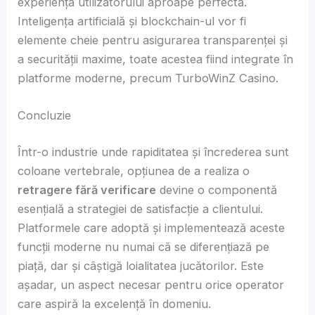
experiență utilizatorului aproape perfectă.
Inteligența artificială și blockchain-ul vor fi
elemente cheie pentru asigurarea transparenței și
a securității maxime, toate acestea fiind integrate în
platforme moderne, precum TurboWinZ Casino.
Concluzie
Într-o industrie unde rapiditatea și încrederea sunt
coloane vertebrale, opțiunea de a realiza o
retragere fără verificare
devine o componentă
esențială a strategiei de satisfacție a clientului.
Platformele care adoptă și implementează aceste
funcții moderne nu numai că se diferențiază pe
piață, dar și câștigă loialitatea jucătorilor. Este
așadar, un aspect necesar pentru orice operator
care aspiră la excelență în domeniu.