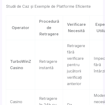
Studii de Caz și Exemple de Platforme Eficiente
Procedură
Verificare
Expe
Operator
de
Necesită
Util
Retragere
Retragere
fără
verificare
Impec
TurboWinZ
Retragere
pentru
fără
Casino
instantă
jucătorii
întârzi
verificați
anterior
Moder
Retragere
Casino
necesi
în 24h cu
Da