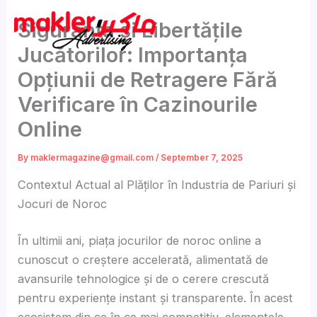
Skip
Siguranța și Libertățile
to
content
Jucătorilor: Importanța
Opțiunii de Retragere Fără
Verificare în Cazinourile
Online
By
maklermagazine@gmail.com
/
September 7, 2025
Contextul Actual al Plăților în Industria de Pariuri și
Jocuri de Noroc
În ultimii ani, piața jocurilor de noroc online a
cunoscut o creștere accelerată, alimentată de
avansurile tehnologice și de o cerere crescută
pentru experiențe instant și transparente. În acest
ecosistem din ce în ce mai competitiv, elementele