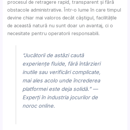
procesul de retragere rapid, transparent și fără
obstacole administrative. Într-o lume în care timpul
devine chiar mai valoros decât câștigul, facilitățile
de această natură nu sunt doar un avantaj, ci o
necesitate pentru operatorii responsabili.
“Jucătorii de astăzi caută
experiențe fluide, fără întârzieri
inutile sau verificări complicate,
mai ales acolo unde încrederea
platformei este deja solidă.” —
Experți în industria jocurilor de
noroc online.