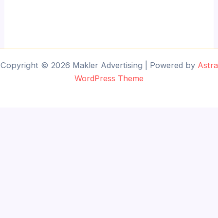
Copyright © 2026 Makler Advertising | Powered by
Astra
WordPress Theme