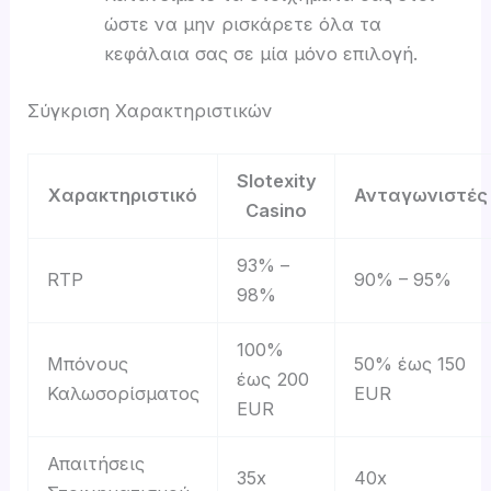
ώστε να μην ρισκάρετε όλα τα
κεφάλαια σας σε μία μόνο επιλογή.
Σύγκριση Χαρακτηριστικών
Slotexity
Χαρακτηριστικό
Ανταγωνιστές
Casino
93% –
RTP
90% – 95%
98%
100%
Μπόνους
50% έως 150
έως 200
Καλωσορίσματος
EUR
EUR
Απαιτήσεις
35x
40x