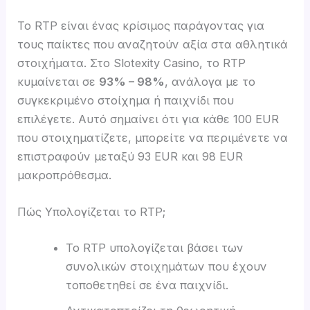
Το RTP είναι ένας κρίσιμος παράγοντας για
τους παίκτες που αναζητούν αξία στα αθλητικά
στοιχήματα. Στο Slotexity Casino, το RTP
κυμαίνεται σε
93% – 98%
, ανάλογα με το
συγκεκριμένο στοίχημα ή παιχνίδι που
επιλέγετε. Αυτό σημαίνει ότι για κάθε 100 EUR
που στοιχηματίζετε, μπορείτε να περιμένετε να
επιστραφούν μεταξύ 93 EUR και 98 EUR
μακροπρόθεσμα.
Πώς Υπολογίζεται το RTP;
Το RTP υπολογίζεται βάσει των
συνολικών στοιχημάτων που έχουν
τοποθετηθεί σε ένα παιχνίδι.