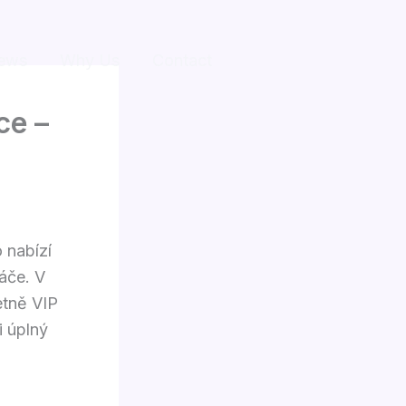
ews
Why Us
Contact
ce –
 nabízí
ráče. V
etně VIP
i úplný