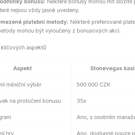
odmínky bonusů:
Některé bonusy mohou mít složité
teré nejsou vždy jasně uvedeny.
mezené platební metody:
Některé preferované plat
etody mohou být vyloučeny z bonusových akcí.
 klíčových aspektů
Aspekt
Stonevegas kas
ní měsíční výběr
500 000 CZK
ek na protočení bonusu
35x
gram
Ano, s osobním manaž
ní hry
Ano, dostupné pouze p