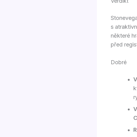
Verdikt
Stonevegas
s atraktiv
některé hr
před regist
Dobré
V
k
r
V
R