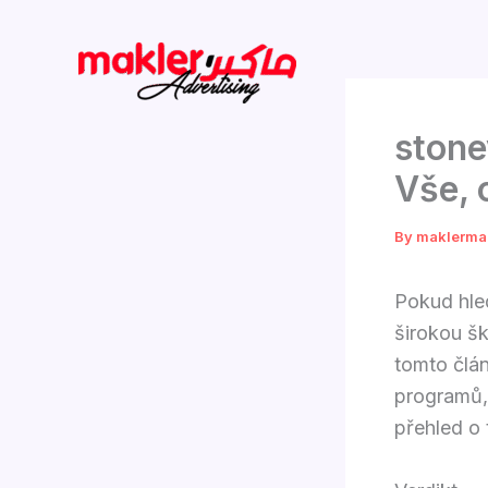
Skip
to
content
stone
Vše, 
By
maklerma
Pokud hled
širokou šk
tomto člá
programů, 
přehled o