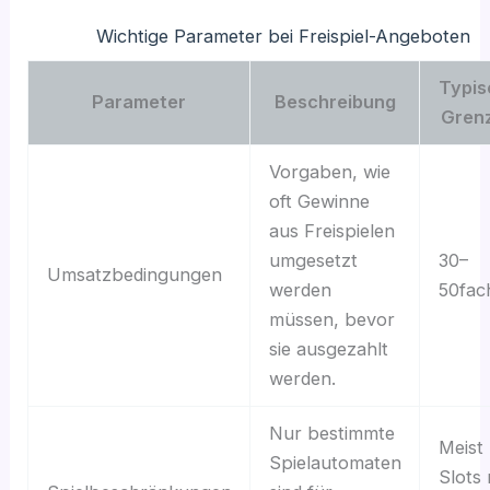
Wichtige Parameter bei Freispiel-Angeboten
Typis
Parameter
Beschreibung
Gren
Vorgaben, wie
oft Gewinne
aus Freispielen
umgesetzt
30–
Umsatzbedingungen
werden
50fac
müssen, bevor
sie ausgezahlt
werden.
Nur bestimmte
Meist
Spielautomaten
Slots 