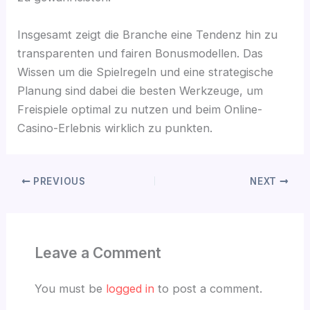
Insgesamt zeigt die Branche eine Tendenz hin zu
transparenten und fairen Bonusmodellen. Das
Wissen um die Spielregeln und eine strategische
Planung sind dabei die besten Werkzeuge, um
Freispiele optimal zu nutzen und beim Online-
Casino-Erlebnis wirklich zu punkten.
PREVIOUS
NEXT
Leave a Comment
You must be
logged in
to post a comment.