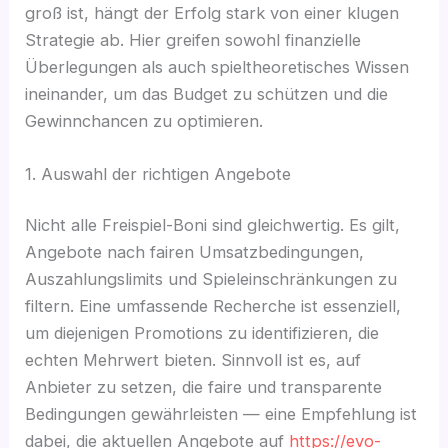
groß ist, hängt der Erfolg stark von einer klugen
Strategie ab. Hier greifen sowohl finanzielle
Überlegungen als auch spieltheoretisches Wissen
ineinander, um das Budget zu schützen und die
Gewinnchancen zu optimieren.
1. Auswahl der richtigen Angebote
Nicht alle Freispiel-Boni sind gleichwertig. Es gilt,
Angebote nach fairen Umsatzbedingungen,
Auszahlungslimits und Spieleinschränkungen zu
filtern. Eine umfassende Recherche ist essenziell,
um diejenigen Promotions zu identifizieren, die
echten Mehrwert bieten. Sinnvoll ist es, auf
Anbieter zu setzen, die faire und transparente
Bedingungen gewährleisten — eine Empfehlung ist
dabei, die aktuellen Angebote auf
https://evo-