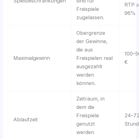
Spielbeschränkungen
sind für
RTP ≥
Freispiele
96%
zugelassen.
Obergrenze
der Gewinne,
die aus
100–5
Maximalgewinn
Freispielen real
€
ausgezahlt
werden
können.
Zeitraum, in
dem die
Freispiele
24–7
Ablaufzeit
genutzt
Stund
werden