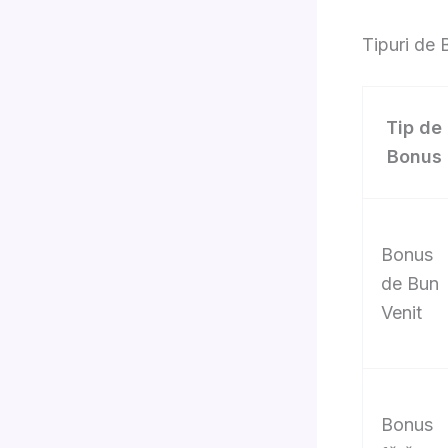
Tipuri de 
Tip de
Bonus
Bonus
de Bun
Venit
Bonus