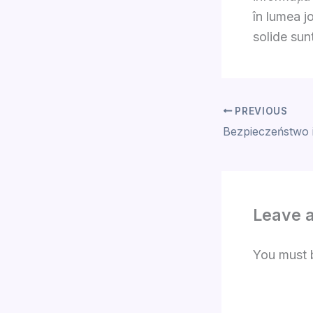
în lumea j
solide sun
PREVIOUS
Leave 
You must