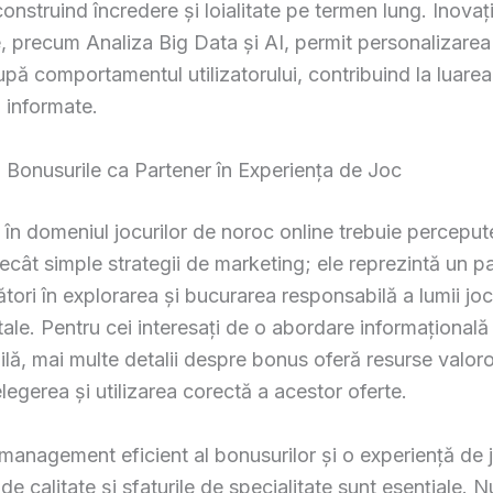
construind încredere și loialitate pe termen lung. Inovații
, precum Analiza Big Data și AI, permit personalizarea 
upă comportamentul utilizatorului, contribuind la luare
i informate.
 Bonusurile ca Partener în Experiența de Joc
 în domeniul jocurilor de noroc online trebuie percepute
ecât simple strategii de marketing; ele reprezintă un p
ători în explorarea și bucurarea responsabilă a lumii joc
tale. Pentru cei interesați de o abordare informațională 
lă, mai multe detalii despre bonus oferă resurse valor
elegerea și utilizarea corectă a acestor oferte.
management eficient al bonusurilor și o experiență de j
de calitate și sfaturile de specialitate sunt esențiale. Nu