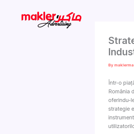
Skip
to
content
Strat
Indus
By
maklerma
Într-o pia
România de
oferindu-l
strategie 
instrument
utilizatoril