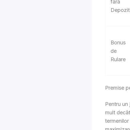
fără
Depozit
Bonus
de
Rulare
Premise pe
Pentru un 
mult decât
termenilor
maximizare