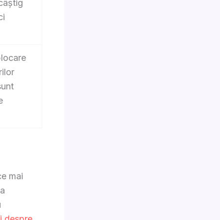
 câștig
ci
blocare
ilor
sunt
e
ce mai
ea
u
ii despre