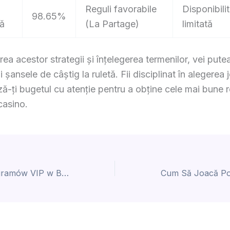
Reguli favorabile
Disponibili
98.65%
ă
(La Partage)
limitată
rea acestor strategii și înțelegerea termenilor, vei putea
șansele de câștig la ruletă. Fii disciplinat în alegerea j
ă-ți bugetul cu atenție pentru a obține cele mai bune r
casino.
Eksploracja Programów VIP w Branży Hazardowej: Jak Ekskluzywność Kształtuje Doświadczenia Graczy