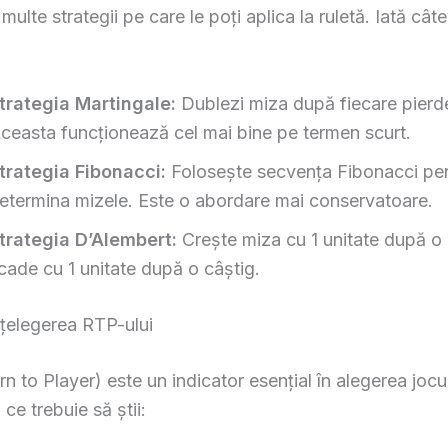
multe strategii pe care le poți aplica la ruletă. Iată cât
trategia Martingale:
Dublezi miza după fiecare pierd
ceasta funcționează cel mai bine pe termen scurt.
trategia Fibonacci:
Folosește secvența Fibonacci pen
etermina mizele. Este o abordare mai conservatoare.
trategia D’Alembert:
Crește miza cu 1 unitate după o 
cade cu 1 unitate după o câștig.
nțelegerea RTP-ului
n to Player) este un indicator esențial în alegerea jocu
ă ce trebuie să știi: