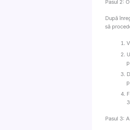
Pasul 2: O
După înreg
să proced
V
U
p
D
p
F
3
Pasul 3: A