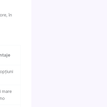
ore, în
ntaje
opțiuni
i mare
ino