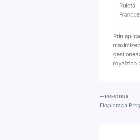
Ruletă
Francez
Prin aplica
maximizezi 
gestioneaz
royalzino 
PREVIOUS