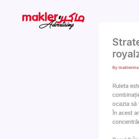
Skip
to
content
Strate
royal
By
maklerma
Ruleta est
combinație
ocazia să 
În acest ar
concentrân