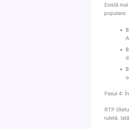
Există mai 
populare:
S
A
S
d
S
s
Pasul 4: Î
RTP (Retur
ruletă. Iat