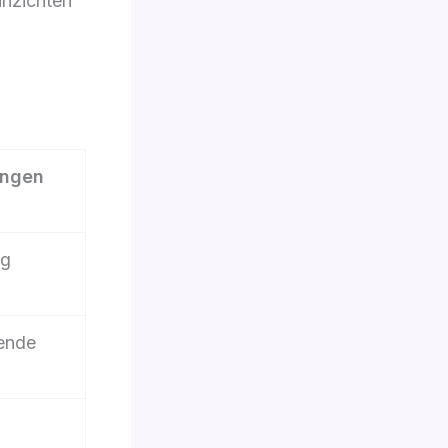
inzichten
ingen
ig
lende