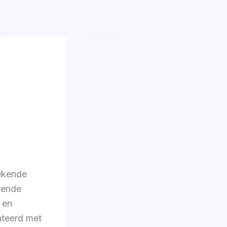
ews
Why Us
Contact
ekende
rende
 en
nteerd met