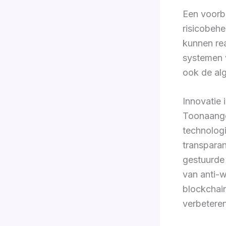
Een voorb
risicobehe
kunnen re
systemen v
ook de alg
Innovatie 
Toonaange
technologi
transparan
gestuurde
van anti-w
blockchain
verbetere