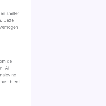
en sneller
n. Deze
 verhogen
 om de
n. AI-
 naleving
naast biedt