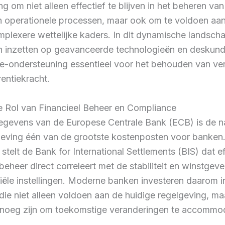
ng om niet alleen effectief te blijven in het beheren va
en operationele processen, maar ook om te voldoen aa
plexere wettelijke kaders. In dit dynamische landscha
ch inzetten op geavanceerde technologieën en deskund
e-ondersteuning essentieel voor het behouden van ve
entiekracht.
e Rol van Financieel Beheer en Compliance
egevens van de Europese Centrale Bank (ECB) is de n
geving één van de grootste kostenposten voor banken
stelt de Bank for International Settlements (BIS) dat ef
 beheer direct correleert met de stabiliteit en winstgev
iële instellingen. Moderne banken investeren daarom i
ie niet alleen voldoen aan de huidige regelgeving, m
genoeg zijn om toekomstige veranderingen te accommo