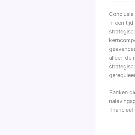
Conclusie
In een tij
strategisc
kerncompo
geavanceer
alleen de
strategisc
geregulee
Banken die
nalevingsg
financiee