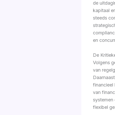
de uitdagi
kapitaal 
steeds com
strategis
complianc
en concurr
De Kritiek
Volgens g
van regel
Daarnaast 
financieel
van financ
systemen d
flexibel 