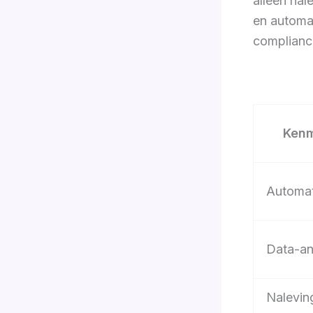
alleen nal
en automat
complianc
Ken
Automat
Data-an
Naleving