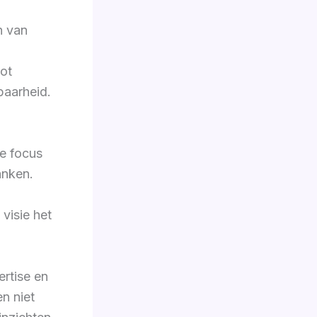
n van
tot
baarheid.
e focus
anken.
visie het
ertise en
n niet