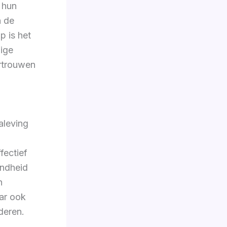
n hun
n de
p is het
ige
rtrouwen
aleving
.
fectief
endheid
n
aar ook
deren.