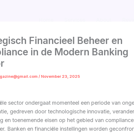
Home
Services
About
Revi
egisch Financieel Beheer en
iance in de Modern Banking
r
gazine@gmail.com
/
November 23, 2025
iële sector ondergaat momenteel een periode van ong
tie, gedreven door technologische innovatie, verande
ng en toenemende eisen op het gebied van compliance
er. Banken en financiële instellingen worden geconfro