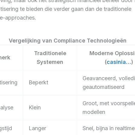
eving, maar ook het strategisch financieel beheer door 
isering te bieden die verder gaan dan de traditionele
e-approaches.
Vergelijking van Compliance Technologieën
Traditionele
Moderne Oploss
merk
Systemen
(
casinia…
)
Geavanceerd, volled
isering
Beperkt
geautomatiseerd
Groot, met voorspel
alyse
Klein
modellen
stijd
Langer
Snel, bijna in realtime