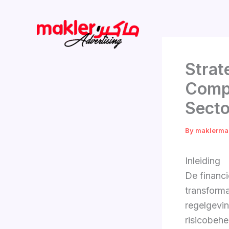
Skip
to
content
Strat
Compl
Secto
By
maklerma
Inleiding
De financ
transforma
regelgevi
risicobehe