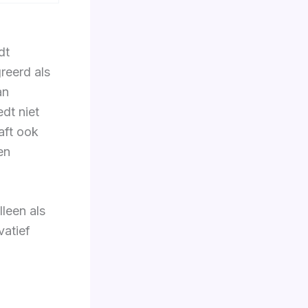
dt
reerd als
an
dt niet
aft ook
en
lleen als
vatief