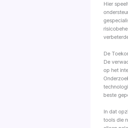
Hier speel
ondersteu
gespeciali
risicobehe
verbeterde
De Toekom
De verwac
op het int
Onderzoek 
technologi
beste gepo
In dat opz
tools die 