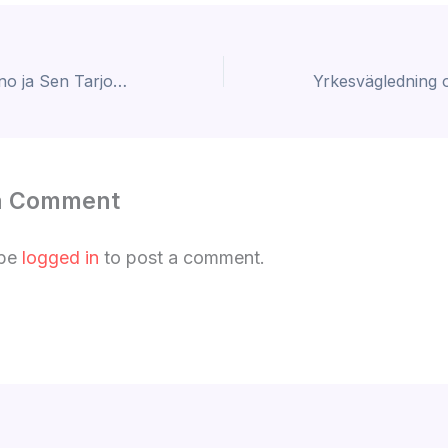
Happyspins Casino ja Sen Tarjouksia Muilla Alustoilla
a Comment
 be
logged in
to post a comment.