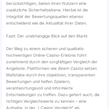
berücksichtigen, bieten ihren Nutzern eine
zusätzliche Sicherheitsebene. Hierbei ist die
Integrität der Bewertungsquellen ebenso
entscheidend wie die Aktualität ihrer Daten.
Fazit: Der unabhängige Blick auf den Markt
Der Weg zu einem sicheren und qualitativ
hochwertigen Online-Casino-Erlebnis führt
zunehmend durch den sorgfältigen Vergleich der
Angebote. Plattformen wie
Beem Casino
setzen
Maßstäbe durch ihre objektiven, transparenten
Bewertungen und helfen Spielern,
verantwortungsvoll und informierte
Entscheidungen zu treffen. Dazu gehört auch, die
richtigen Vergleichswerte zu kennen – eine
Aufgabe, in der „\ Casino Vergleich“ als