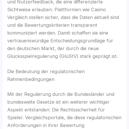
und Nutzerfeedback, die eine differenzierte
Sichtweise erlauben. Plattformen wie Casino
Vergleich stellen sicher, dass die Daten aktuell sind
und die Bewertungskriterien transparent
kommuniziert werden. Damit schaffen sie eine
vertrauenswürdige Entscheidungsgrundlage für
den deutschen Markt, der durch die neue
Glücksspielregulierung (GlüStV) stark geprägt ist.
Die Bedeutung der regulatorischen
Rahmenbedingungen
Mit der Regulierung durch die Bundesländer und
bundesweite Gesetze ist ein weiterer wichtiger
Aspekt entstanden: Die Rechtssicherheit für
Spieler. Vergleichsportale, die diese regulatorischen
Anforderungen in ihrer Bewertung