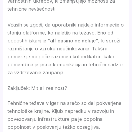
varnostnih ukrepov, ki zmanjšujejo možnosti za
tehnične nevšečnosti.
Včasih se zgodi, da uporabniki najdejo informacije o
stanju platforme, ko naletijo na težavo. Eno od
pogostih iskanj je
“alf casino ne deluje”
, ki sproži
razmišljanje o vzroku neučinkovanja. Takšni
primere je mogoče razumeti kot indikator, kako
pomembna je jasna komunikacija in tehnični nadzor
za vzdrževanje zaupanja.
Zaključek: Mit ali realnost?
Tehnične težave v iger na srečo so del pokvarjene
tehnološke krajine. Kljub napredku v razvoju in
povezovanju infrastrukture pa je popolna
popolnost v poslovanju težko dosegljiva.