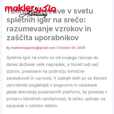
Skip
Tehnične težave v svetu
to
content
spletnih iger na srečo:
razumevanje vzrokov in
zaščita uporabnikov
By
maklermagazine@gmail.com
/
October 29, 2025
Spletne igre na srečo so od svojega razvoja do
danes doživele velik napredek, a hkrati tudi več
izzivov, predvsem na področju tehnične
zanesljivosti in varnosti. V zadnjih letih so se številni
uporabniki poglabljali v pogovore in raziskave
glede delovanja posameznih platform, še posebej v
primeru tehničnih nevšečnosti, ki lahko vplivajo na
zaupanje v celoten sistem.