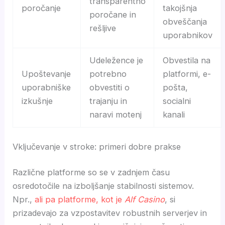
transparentno
poročanje
takojšnja
poročane in
obveščanja
rešljive
uporabnikov
Udeležence je
Obvestila na
Upoštevanje
potrebno
platformi, e-
uporabniške
obvestiti o
pošta,
izkušnje
trajanju in
socialni
naravi motenj
kanali
Vključevanje v stroke: primeri dobre prakse
Različne platforme so se v zadnjem času
osredotočile na izboljšanje stabilnosti sistemov.
Npr.,
ali pa platforme, kot je
Alf Casino
, si
prizadevajo za vzpostavitev robustnih serverjev in