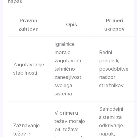
napak
Pravna
Primeri
Opis
zahteva
ukrepov
Igralnice
morajo
Redni
zagotavljati
pregledi,
Zagotavljanje
tehnično
posodobitve,
stabilnosti
zanesljivost
nadzor
svojega
strežnikov
sistema
Samodejni
V primeru
sistemi za
težav morajo
Zaznavanje
odkrivanje
biti težave
težav in
napak,