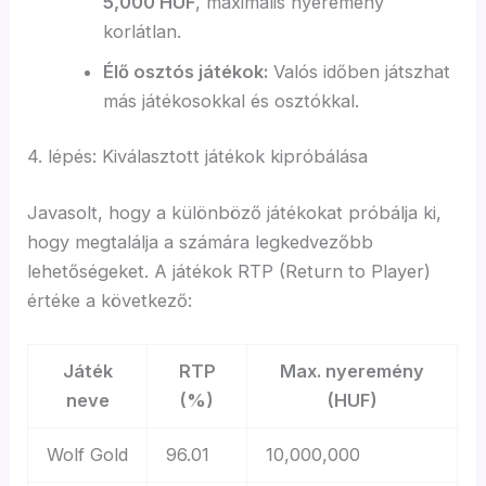
5,000 HUF
, maximális nyeremény
korlátlan.
Élő osztós játékok:
Valós időben játszhat
más játékosokkal és osztókkal.
4. lépés: Kiválasztott játékok kipróbálása
Javasolt, hogy a különböző játékokat próbálja ki,
hogy megtalálja a számára legkedvezőbb
lehetőségeket. A játékok RTP (Return to Player)
értéke a következő:
Játék
RTP
Max. nyeremény
neve
(%)
(HUF)
Wolf Gold
96.01
10,000,000