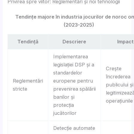
Privirea spre viitor: Reglementări și noi tehnologii
Tendințe majore în industria jocurilor de noroc on
(2023-2025)
Tendință
Descriere
Impact
Implementarea
legislației DSP și a
Crește
standardelor
încrederea
Reglementări
europene pentru
publicului și
stricte
prevenirea spălării
legitimizeaz
banilor și
operațiunile
protecția
jucătorilor
Detecție automate