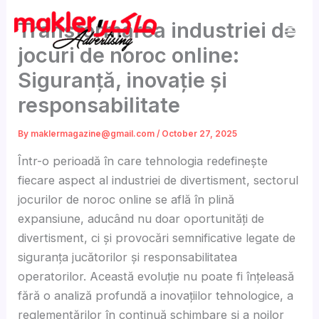
Skip
Transformarea industriei de
to
content
jocuri de noroc online:
Siguranță, inovație și
responsabilitate
By
maklermagazine@gmail.com
/
October 27, 2025
Într-o perioadă în care tehnologia redefinește
fiecare aspect al industriei de divertisment, sectorul
jocurilor de noroc online se află în plină
expansiune, aducând nu doar oportunități de
divertisment, ci și provocări semnificative legate de
siguranța jucătorilor și responsabilitatea
operatorilor. Această evoluție nu poate fi înțeleasă
fără o analiză profundă a inovațiilor tehnologice, a
reglementărilor în continuă schimbare și a noilor