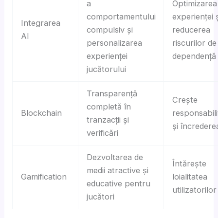
a
Optimizarea
comportamentului
experienței ș
Integrarea
compulsiv și
reducerea
AI
personalizarea
riscurilor de
experienței
dependență
jucătorului
Transparență
Crește
completă în
Blockchain
responsabili
tranzacții și
și încredere
verificări
Dezvoltarea de
Întărește
medii atractive și
Gamification
loialitatea
educative pentru
utilizatorilor
jucători